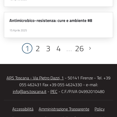
Antimicrobico-resistenza: cure e ambiente #8
15 Aprile 2025
1
2
3
4
…
26
ARS Toscana - Via Pietro Dazzi, 1
- 50141 Firenze - Tel. +39
055 462431 Fax +39 055 4624330 - e-mail:
info@ars.toscana.it
-
PEC
- C.F./P.IVA 04992010480
Accessibilità
Amministrazione Trasparente
Policy