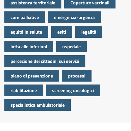
assistenza territoriale
Coperture vaccinali
cure palliative
emergenza-urgenza
equità in salute
esiti
legalità
lotta alle infezioni
ospedale
percezione dei cittadini sui servizi
piano di prevenzione
processi
riabilitazione
screening oncologici
specialistica ambulatoriale