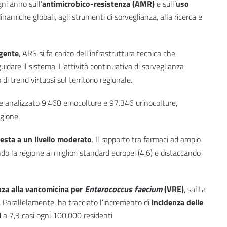
gni anno
sull’
antimicrobico-resistenza (AMR)
e sull’
uso
namiche globali, agli strumenti di sorveglianza, alla ricerca e
rgente
, ARS si fa carico dell’infrastruttura tecnica che
uidare il sistema. L’attività continuativa di sorveglianza
 trend virtuosi sul territorio regionale.
e analizzato 9.468 emocolture e 97.346 urinocolture,
gione.
testa a un livello moderato
. Il rapporto tra farmaci ad ampio
ando la regione ai migliori standard europei (4,6) e distaccando
nza alla vancomicina per
Enterococcus faecium
(VRE)
, salita
. Parallelamente, ha tracciato l’incremento di
incidenza delle
i
a 7,3 casi ogni 100.000 residenti