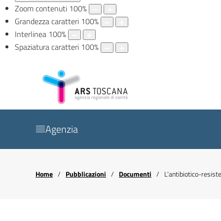
Zoom contenuti
100
%
Grandezza caratteri
100
%
Interlinea
100
%
Spaziatura caratteri
100
%
Agenzia
Home
Pubblicazioni
Documenti
L'antibiotico-resiste