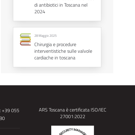
di antibiotici in Toscana nel
2024
28 Maggio 2025
Chirurgia e procedure
interventistiche sulle valvole
cardiache in toscana
ARS Toscana è certificata ISO/IEC
x +39 055
27001:2022
480