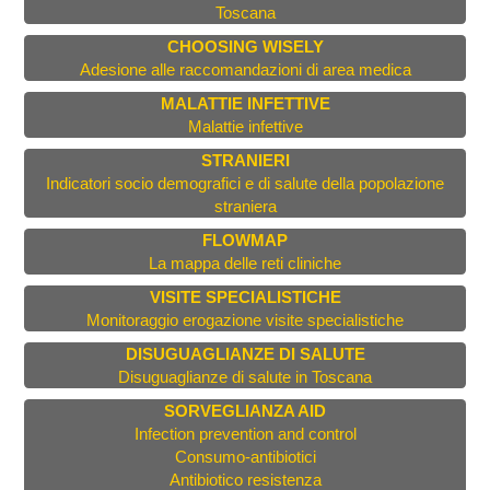
Toscana
CHOOSING WISELY
Adesione alle raccomandazioni di area medica
MALATTIE INFETTIVE
Malattie infettive
STRANIERI
Indicatori socio demografici e di salute della popolazione
straniera
FLOWMAP
La mappa delle reti cliniche
VISITE SPECIALISTICHE
Monitoraggio erogazione visite specialistiche
DISUGUAGLIANZE DI SALUTE
Disuguaglianze di salute in Toscana
SORVEGLIANZA AID
Infection prevention and control
Consumo-antibiotici
Antibiotico resistenza