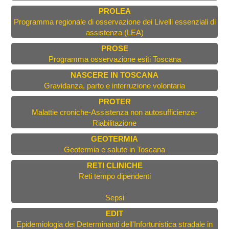
PROLEA
Programma regionale di osservazione dei Livelli essenziali di
assistenza (LEA)
PROSE
Programma osservazione esiti Toscana
NASCERE IN TOSCANA
Gravidanza, parto e interruzione volontaria
PROTER
Malattie croniche-Assistenza non autosufficienza-
Riabilitazione
GEOTERMIA
Geotermia e salute in Toscana
RETI CLINICHE
Reti tempo dipendenti
Sepsi
EDIT
Epidemiologia dei Determinanti dell'Infortunistica stradale in