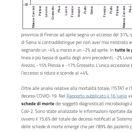
provincia di Firenze ad aprile segna un eccesso del 31%, 
di Siena si contraddistingue per non aver mai mostrato ecc
segnando un -4% a marzo e un -2% ad aprile. In
tutte le
linea o più bassa di quella degli anni precedenti, -2% Li
Arezzo, -15% Pistoia e -17% Grosseto. L’unica eccezione 
l’eccesso si riduce e scende al +4%.
Oltre alle analisi relative alla mortalità totale, l’ISTAT
decessi COVID-19. Nel
Rapporto pubblicato il 16 luglio
vi
schede di morte
dei soggetti diagnosticati microbiologi
CoV-2. Sono state analizzate le informazioni riportate dai
ovvero il 15,6% del totale dei decessi notificati al Sistem
delle schede di morte emerge che per l’89% dei pazienti 