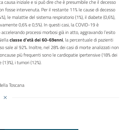
 causa iniziale e si può dire che è presumibile che il decesso
on fosse intervenuta. Per il restante 11% le cause di decesso
4%), le malattie del sistema respiratorio (1%), il diabete (0,6%),
ivamente 0,6% e 0,5%). In questi casi, la COVID-19 è
accelerando processi morbosi già in atto, aggravando l’esito
 Nella
classe d’età dei 60-69enni
, la percentuale di pazienti
so sale al 92%. Inoltre, nel 28% dei casi di morte analizzati non
concause più frequenti sono le cardiopatie ipertensive (18% dei
e (13%), i tumori (12%).
della Toscana