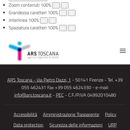
Zoom contenuti
100
%
Grandezza caratteri
100
%
Interlinea
100
%
Spaziatura caratteri
100
%
ARS Toscana - Via Pietro Dazzi, 1
- 50141 Firenze - Tel. +39
055 462431 Fax +39 055 4624330 - e-mail:
info@ars.toscana.it
-
PEC
- C.F./P.IVA 04992010480
Accessibilità
Amministrazione Trasparente
Policy
Data protection
Sicurezza delle informazioni
URP