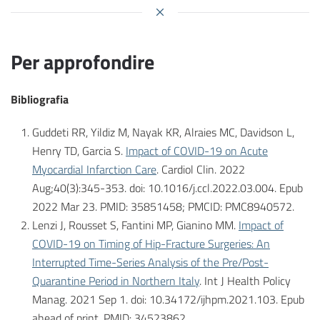
Per approfondire
Bibliografia
Guddeti RR, Yildiz M, Nayak KR, Alraies MC, Davidson L,
Henry TD, Garcia S.
Impact of COVID-19 on Acute
Myocardial Infarction Care
. Cardiol Clin. 2022
Aug;40(3):345-353. doi: 10.1016/j.ccl.2022.03.004. Epub
2022 Mar 23. PMID: 35851458; PMCID: PMC8940572.
Lenzi J, Rousset S, Fantini MP, Gianino MM.
Impact of
COVID-19 on Timing of Hip-Fracture Surgeries: An
Interrupted Time-Series Analysis of the Pre/Post-
Quarantine Period in Northern Italy
. Int J Health Policy
Manag. 2021 Sep 1. doi: 10.34172/ijhpm.2021.103. Epub
ahead of print. PMID: 34523862.