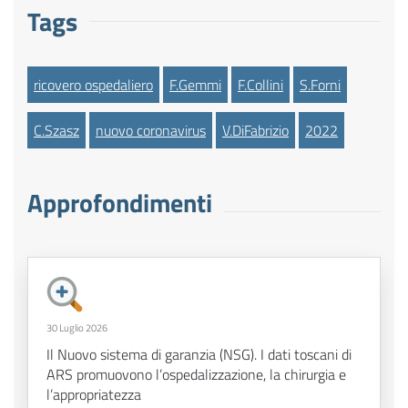
Tags
ricovero ospedaliero
F.Gemmi
F.Collini
S.Forni
C.Szasz
nuovo coronavirus
V.DiFabrizio
2022
Approfondimenti
30 Luglio 2026
Il Nuovo sistema di garanzia (NSG). I dati toscani di
ARS promuovono l’ospedalizzazione, la chirurgia e
l’appropriatezza