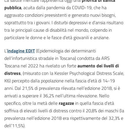
La salute mentale rappresenta oggi una
priorità di sanità
pubblica
, acuita dalla pandemia da COVID-19, che ha
aggravato condizioni preesistenti e generato nuovi bisogni,
soprattutto tra i giovani. I disturbi depressivi e d’ansia risultano
tra le principali cause di disabilità nel mondo, colpendo in
particolare le donne e le fasce d’età giovanili e anziane.
L’
indagine EDIT
(Epidemiologia dei determinanti
dell’infortunistica stradale in Toscana) condotta da ARS
Toscana nel 2022 ha rivelato un forte
aumento dei livelli di
distress
, (misurato con la Kessler Psychological Distress Scale,
K6) percepito dalla popolazione nella fascia d’età di 14-19
anni. Dal 21,5% di prevalenza rilevata nell’edizione 2018, si è
arrivati a superare il 36,2% nell’ultima rilevazione. Nello
specifico, oltre la metà delle
ragazze
in quella fascia d’età
soffriva di elevati livelli di distress contro il 20,8% dei maschi (la
prevalenza nell’edizione 2018 era rispettivamente del 32,3% e
dell’11,5%).