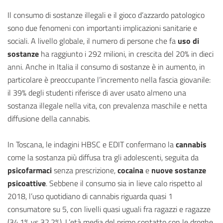
Il consumo di sostanze illegali e il gioco d’azzardo patologico
sono due fenomeni con importanti implicazioni sanitarie e
sociali. A livello globale, il numero di persone che fa
uso di
sostanze
ha raggiunto i 292 milioni, in crescita del 20% in dieci
anni. Anche in Italia il consumo di sostanze è in aumento, in
particolare è preoccupante l’incremento nella fascia giovanile:
il 39% degli studenti riferisce di aver usato almeno una
sostanza illegale nella vita, con prevalenza maschile e netta
diffusione della cannabis.
In Toscana, le indagini HBSC e EDIT confermano la
cannabis
come la sostanza più diffusa tra gli adolescenti, seguita da
psicofarmaci
senza prescrizione,
cocaina
e
nuove sostanze
psicoattive
. Sebbene il consumo sia in lieve calo rispetto al
2018, l’uso quotidiano di cannabis riguarda quasi 1
consumatore su 5, con livelli quasi uguali fra ragazzi e ragazze
(34,1% vs 32,2%). L’età media del primo contatto con le droghe