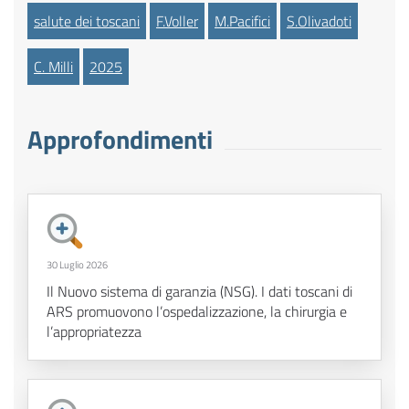
salute dei toscani
F.Voller
M.Pacifici
S.Olivadoti
C. Milli
2025
Approfondimenti
30 Luglio 2026
Il Nuovo sistema di garanzia (NSG). I dati toscani di
ARS promuovono l’ospedalizzazione, la chirurgia e
l’appropriatezza