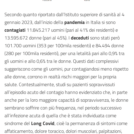
Secondo quanto riportato dall’Istituto superiore di sanità al 4
gennaio 2023, dall’inizio della
pandemia
in Italia si sono
contagiati
11.845.217 uomini (pari al 41% dei residenti) e
13.595.672 donne (pari al 45%). I
deceduti
sono stati però
101.700 uomini (353 per 100mila residenti) e 84.494 donne
(280 per 100mila residenti), per una letalità pari allo 0,9% tra
gli uomini e allo 0,6% tra le donne. Questi dati complessivi
suggeriscono come gli uomini, pur contagiandosi meno rispetto
alle donne, corrono in realtà rischi maggiori per la propria
salute. Contestualmente, studi su pazienti sopravvissuti
all’episodio acuto del contagio hanno evidenziato che, in parte
anche per la loro maggiore capacità di sopravvivenza, le donne
sembrano soffrire con più frequenza, nel periodo successivo
all’infezione acuta di quella che è stata individuata come
sindrome del
Long Covid
, cioè la permanenza di sintomi come
affaticamento, dolore toracico, dolori muscolari, palpitazioni,