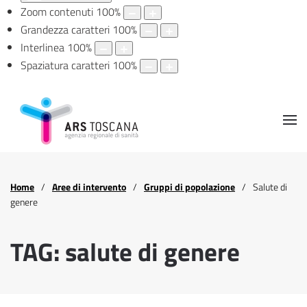
Zoom contenuti
100
%
Grandezza caratteri
100
%
Interlinea
100
%
Spaziatura caratteri
100
%
Home
Aree di intervento
Gruppi di popolazione
Salute di
genere
TAG: salute di genere