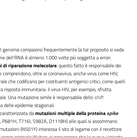
del genoma compaiono frequentemente (a tal proposito si veda
zione dell’RNA è almeno 1.000 volte più soggetta a errori
 di riparazione molecolare
: questo fatto è responsabile dei
he comprendono, oltre ai coronavirus, anche virus come HIV,
rale che codificano per costituenti antigenici critici, come quelli
la risposta immunitaria: il virus HIV, per esempio, sfrutta
rpale. Una mutazione simile è responsabile dello
shift
za delle epidemie stagionali.
caratterizzata da
mutazioni multiple della proteina
spike
, P681H, T716I, S982A, D1118H) alle quali si assommano
 mutazioni (N501Y) interessa il sito di legame con il recettore