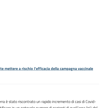
e mettere a rischio l'efficacia della campagna vaccinale
erra è stato riscontrato un rapido incremento di casi di Covid-
ificare in un notevole numero di pazienti di quell’area (più del