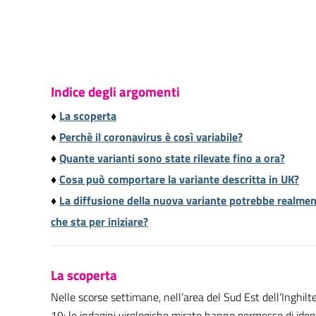
Indice degli argomenti
♦
La scoperta
♦
Perchè il coronavirus è così variabile?
♦
Quante varianti sono state rilevate fino a ora?
♦
Cosa può comportare la variante descritta in UK?
♦
La diffusione della nuova variante potrebbe realment
che sta per iniziare?
La scoperta
Nelle scorse settimane, nell’area del Sud Est dell’Inghilt
19: le indagini virologiche mirate hanno permesso di ident