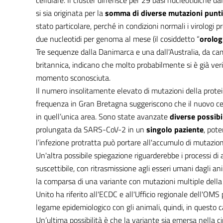
cellulare. Il cluster differisce per 29 basi nucleotidiche
si sia originata per la
somma di diverse mutazioni punt
stato particolare, perché in condizioni normali i virologi
due nucleotidi per genoma al mese (il cosiddetto “
orolog
Tre sequenze dalla Danimarca e una dall'Australia, da c
britannica, indicano che molto probabilmente si è già ver
momento sconosciuta.
Il numero insolitamente elevato di mutazioni della prote
frequenza in Gran Bretagna suggeriscono che il nuovo cep
in quell’unica area. Sono state avanzate
diverse possibil
prolungata da SARS-CoV-2 in un
singolo paziente
, pot
l’infezione protratta può portare all'accumulo di mutazion
Un'altra possibile spiegazione riguarderebbe i processi d
suscettibile, con ritrasmissione agli esseri umani dagli a
la comparsa di una variante con mutazioni multiple dell
Unito ha riferito all'ECDC e all'Ufficio regionale dell'O
legame epidemiologico con gli animali, quindi, in questo 
Un’ultima possibilità è che la variante sia emersa nella ci