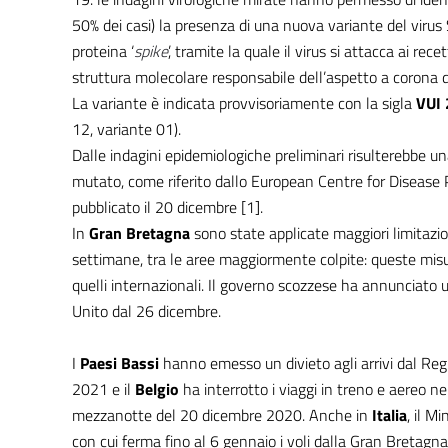
50% dei casi) la presenza di una nuova variante del viru
proteina ‘
spike
’, tramite la quale il virus si attacca ai rec
struttura molecolare responsabile dell’aspetto a corona de
La variante è indicata provvisoriamente con la sigla
VUI
12, variante 01).
Dalle indagini epidemiologiche preliminari risulterebbe un
mutato, come riferito dallo European Centre for Disease
pubblicato il 20 dicembre [1].
In
Gran Bretagna
sono state applicate maggiori limitazi
settimane, tra le aree maggiormente colpite: queste misu
quelli internazionali. Il governo scozzese ha annunciato u
Unito dal 26 dicembre.
I
Paesi Bassi
hanno emesso un divieto agli arrivi dal Reg
2021 e il
Belgio
ha interrotto i viaggi in treno e aereo ne
mezzanotte del 20 dicembre 2020. Anche in
Italia
, il M
con cui ferma fino al 6 gennaio i voli dalla Gran Bretagna