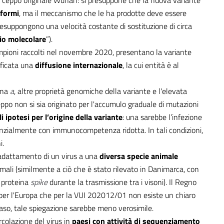
 dal ceppo originale Wuhan: si presuppone che la nuova variante
iformi
, ma il meccanismo che le ha prodotte deve essere
 presuppongono una velocità costante di sostituzione di circa
io molecolare
”).
ampioni raccolti nel novembre 2020, presentano la variante
ificata una
diffusione internazionale
, la cui entità è al
ina
a
, altre proprietà genomiche della variante e l'elevata
po non si sia originato per l'accumulo graduale di mutazioni
i ipotesi per l’origine della variante
: una sarebbe l’infezione
enzialmente con immunocompetenza ridotta. In tali condizioni,
i.
i adattamento di un virus a una
diversa specie animale
nimali (similmente a ciò che è stato rilevato in Danimarca, con
a proteina
spike
durante la trasmissione tra i visoni). Il Regno
MS per l'Europa che per la VUI 202012/01 non esiste un chiaro
caso, tale spiegazione sarebbe meno verosimile.
rcolazione del virus in
paesi con attività di sequenziamento