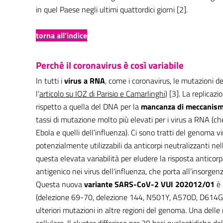
in quel Paese negli ultimi quattordici giorni [2].
torna all'indice
Perché il coronavirus è così variabile
In tutti i
virus a RNA
, come i coronavirus, le mutazioni 
l’
articolo su IOZ di Parisio e Camarlinghi
) [3]. La replica
rispetto a quella del DNA per la
mancanza di meccanismi
tassi di mutazione molto più elevati per i virus a RNA (c
Ebola e quelli dell’influenza). Ci sono tratti del genoma vi
potenzialmente utilizzabili da anticorpi neutralizzanti nel
questa elevata variabilità per eludere la risposta antico
antigenico nei virus dell'influenza, che porta all’insorgen
Questa nuova
variante SARS-CoV-2 VUI 202012/01
è 
(delezione 69-70, delezione 144, N501Y, A570D, D614G
ulteriori mutazioni in altre regioni del genoma. Una delle