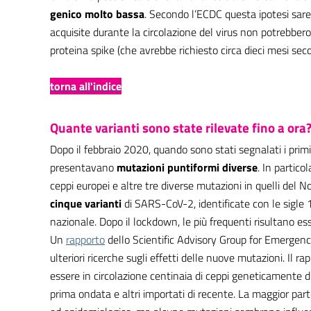
genico molto bassa
. Secondo l’ECDC questa ipotesi sar
acquisite durante la circolazione del virus non potrebber
proteina spike (che avrebbe richiesto circa dieci mesi sec
torna all'indice
Quante varianti sono state rilevate fino a ora
Dopo il febbraio 2020, quando sono stati segnalati i primi c
presentavano
mutazioni puntiformi diverse
. In partico
ceppi europei e altre tre diverse mutazioni in quelli del N
cinque varianti
di SARS-CoV-2, identificate con le sigle 1
nazionale. Dopo il lockdown, le più frequenti risultano es
Un
rapporto
dello Scientific Advisory Group for Emergenc
ulteriori ricerche sugli effetti delle nuove mutazioni. Il 
essere in circolazione centinaia di ceppi geneticamente di
prima ondata e altri importati di recente. La maggior par