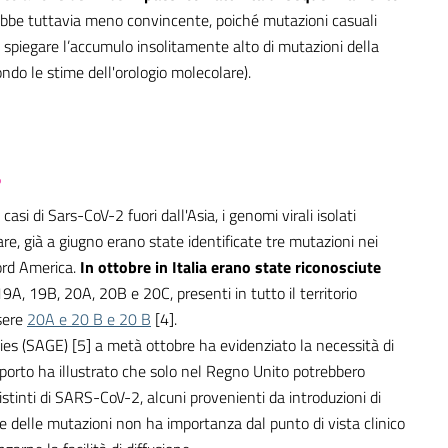
ebbe tuttavia meno convincente, poiché mutazioni casuali
o spiegare l’accumulo insolitamente alto di mutazioni della
ondo le stime dell'orologio molecolare).
?
asi di Sars-CoV-2 fuori dall'Asia, i genomi virali isolati
lare, già a giugno erano state identificate tre mutazioni nei
ord America.
In ottobre in Italia erano state riconosciute
9A, 19B, 20A, 20B e 20C, presenti in tutto il territorio
sere
20A e 20 B e 20 B
[4].
ies (SAGE) [5] a metà ottobre ha evidenziato la necessità di
rapporto ha illustrato che solo nel Regno Unito potrebbero
stinti di SARS-CoV-2, alcuni provenienti da introduzioni di
te delle mutazioni non ha importanza dal punto di vista clinico