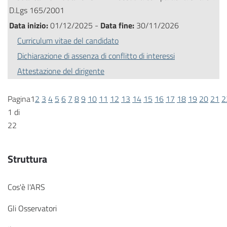
D.Lgs 165/2001
Data inizio:
01/12/2025 -
Data fine:
30/11/2026
Curriculum vitae del candidato
Dichiarazione di assenza di conflitto di interessi
Attestazione del dirigente
Pagina
1
2
3
4
5
6
7
8
9
10
11
12
13
14
15
16
17
18
19
20
21
2
1 di
22
Struttura
Cos'è l'ARS
Gli Osservatori