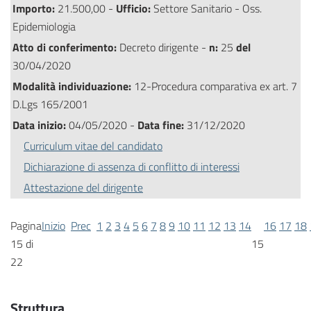
Importo:
21.500,00 -
Ufficio:
Settore Sanitario - Oss.
Epidemiologia
Atto di conferimento:
Decreto dirigente -
n:
25
del
30/04/2020
Modalità individuazione:
12-Procedura comparativa ex art. 7
D.Lgs 165/2001
Data inizio:
04/05/2020 -
Data fine:
31/12/2020
Curriculum vitae del candidato
Dichiarazione di assenza di conflitto di interessi
Attestazione del dirigente
Pagina
Inizio
Prec
1
2
3
4
5
6
7
8
9
10
11
12
13
14
16
17
18
15 di
15
22
Struttura