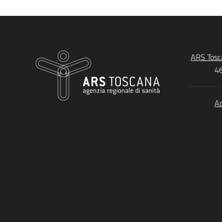
ARS Tosca
46
Ac