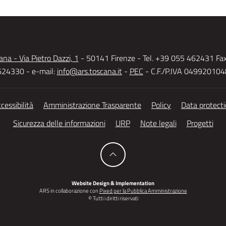
na - Via Pietro Dazzi, 1
- 50141 Firenze - Tel. +39 055 462431 Fa
24330 - e-mail:
info@ars.toscana.it
-
PEC
- C.F./P.IVA 04992010
cessibilità
Amministrazione Trasparente
Policy
Data protect
Sicurezza delle informazioni
URP
Note legali
Progetti
Website Design & Implementation
ARS in collaborazione con
Pixed per la Pubblica Amministrazione
© Tutti i diritti riservati