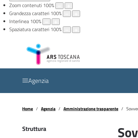
Zoom contenuti
100
%
Grandezza caratteri
100
%
Interlinea
100
%
Spaziatura caratteri
100
%
Agenzia
Home
Agenzia
Amministrazione trasparente
Sovven
Sov
Struttura