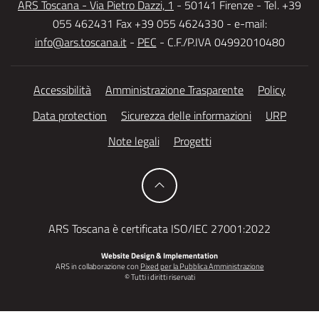
ARS Toscana - Via Pietro Dazzi, 1
- 50141 Firenze - Tel. +39
055 462431 Fax +39 055 4624330 - e-mail:
info@ars.toscana.it
-
PEC
- C.F./P.IVA 04992010480
Accessibilità
Amministrazione Trasparente
Policy
Data protection
Sicurezza delle informazioni
URP
Note legali
Progetti
ARS Toscana è certificata ISO/IEC 27001:2022
Website Design & Implementation
ARS in collaborazione con
Pixed per la Pubblica Amministrazione
© Tutti i diritti riservati