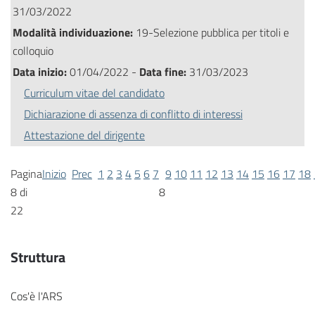
31/03/2022
Modalità individuazione:
19-Selezione pubblica per titoli e
colloquio
Data inizio:
01/04/2022 -
Data fine:
31/03/2023
Curriculum vitae del candidato
Dichiarazione di assenza di conflitto di interessi
Attestazione del dirigente
Pagina
Inizio
Prec
1
2
3
4
5
6
7
9
10
11
12
13
14
15
16
17
18
8 di
8
22
Struttura
Cos'è l'ARS