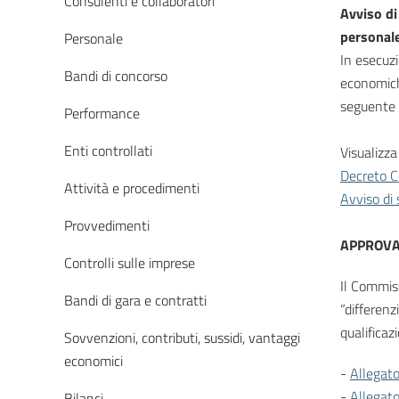
Consulenti e collaboratori
Avviso di
personal
Personale
In esecuz
Bandi di concorso
economiche
seguente 
Performance
Enti controllati
Visualizza 
Decreto 
Attività e procedimenti
Avviso di 
Provvedimenti
APPROVA
Controlli sulle imprese
Il Commis
Bandi di gara e contratti
“differenz
qualificaz
Sovvenzioni, contributi, sussidi, vantaggi
economici
-
Allegat
-
Allegat
Bilanci