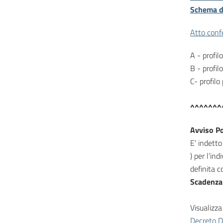
Schema d
Atto con
A - profil
B - profil
C- profilo
^^^^^^^
Avviso Po
E' indetto
) per l’in
definita c
Scadenza
Visualizza 
Decreto D