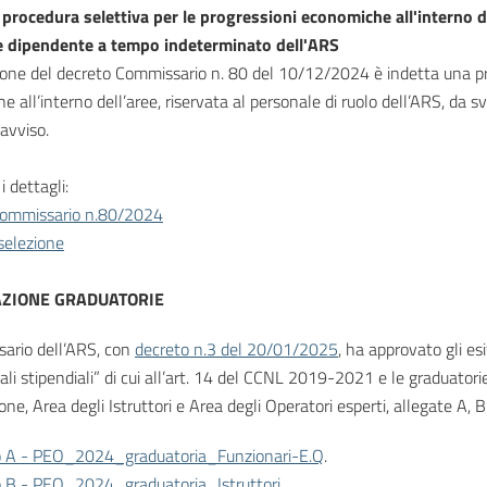
 procedura selettiva per le progressioni economiche all'interno del
e dipendente a tempo indeterminato dell'ARS
ione del decreto Commissario n. 80 del 10/12/2024 è indetta una proc
 all’interno dell’aree, riservata al personale di ruolo dell’ARS, da s
avviso.
i dettagli:
Commissario n.80/2024
selezione
ZIONE GRADUATORIE
sario dell’ARS, con
decreto n.3 del 20/01/2025
, ha approvato gli esi
iali stipendiali” di cui all’art. 14 del CCNL 2019-2021 e le graduatorie
ione, Area degli Istruttori e Area degli Operatori esperti, allegate A, 
o A - PEO_2024_graduatoria_Funzionari-E.Q
.
o B - PEO_2024_graduatoria_Istruttori