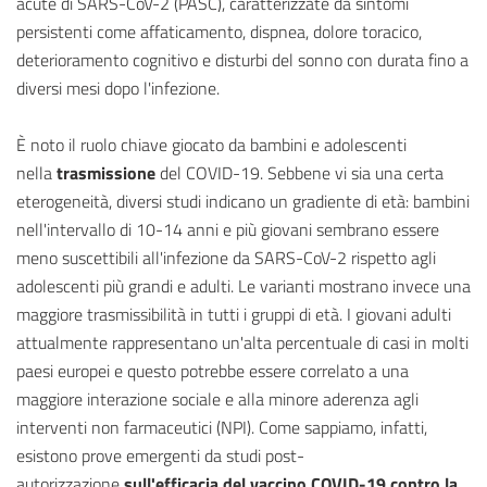
acute di SARS-CoV-2 (PASC), caratterizzate da sintomi
persistenti come affaticamento, dispnea, dolore toracico,
deterioramento cognitivo e disturbi del sonno con durata fino a
diversi mesi dopo l'infezione.
È noto il ruolo chiave giocato da bambini e adolescenti
nella
trasmissione
del COVID-19. Sebbene vi sia una certa
eterogeneità, diversi studi indicano un gradiente di età: bambini
nell'intervallo di 10-14 anni e più giovani sembrano essere
meno suscettibili all'infezione da SARS-CoV-2 rispetto agli
adolescenti più grandi e adulti. Le varianti mostrano invece una
maggiore trasmissibilità in tutti i gruppi di età. I giovani adulti
attualmente rappresentano un'alta percentuale di casi in molti
paesi europei e questo potrebbe essere correlato a una
maggiore interazione sociale e alla minore aderenza agli
interventi non farmaceutici (NPI). Come sappiamo, infatti,
esistono prove emergenti da studi post-
autorizzazione
sull'efficacia del vaccino COVID-19 contro la