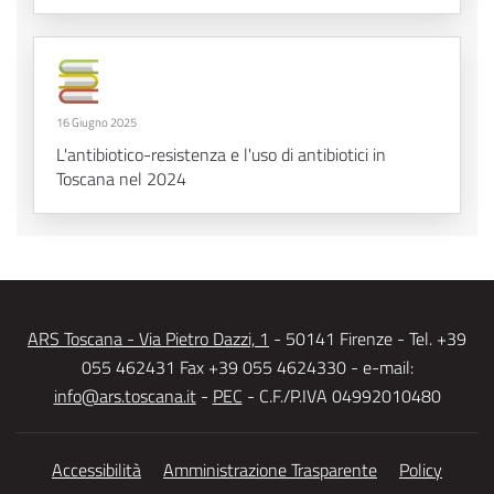
16 Giugno 2025
L'antibiotico-resistenza e l'uso di antibiotici in
Toscana nel 2024
ARS Toscana - Via Pietro Dazzi, 1
- 50141 Firenze - Tel. +39
055 462431 Fax +39 055 4624330 - e-mail:
info@ars.toscana.it
-
PEC
- C.F./P.IVA 04992010480
Accessibilità
Amministrazione Trasparente
Policy