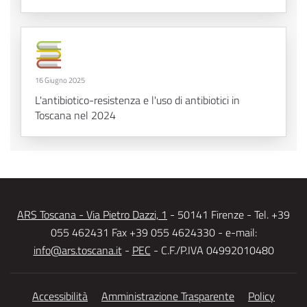
16 Giugno 2025
L'antibiotico-resistenza e l'uso di antibiotici in
Toscana nel 2024
ARS Toscana - Via Pietro Dazzi, 1
- 50141 Firenze - Tel. +39
055 462431 Fax +39 055 4624330 - e-mail:
info@ars.toscana.it
-
PEC
- C.F./P.IVA 04992010480
Accessibilità
Amministrazione Trasparente
Policy