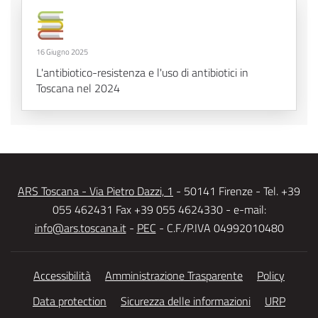
16 Giugno 2025
L'antibiotico-resistenza e l'uso di antibiotici in
Toscana nel 2024
ARS Toscana - Via Pietro Dazzi, 1
- 50141 Firenze - Tel. +39
055 462431 Fax +39 055 4624330 - e-mail:
info@ars.toscana.it
-
PEC
- C.F./P.IVA 04992010480
Accessibilità
Amministrazione Trasparente
Policy
Data protection
Sicurezza delle informazioni
URP