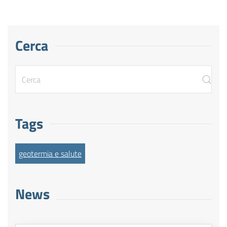
Cerca
Tags
geotermia e salute
News