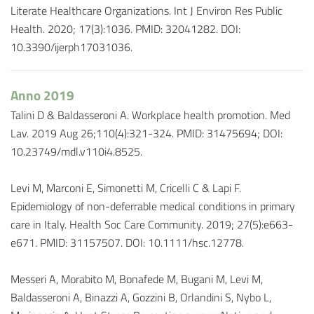
Literate Healthcare Organizations. Int J Environ Res Public
Health. 2020; 17(3):1036. PMID: 32041282. DOI:
10.3390/ijerph17031036.
Anno 2019
Talini D & Baldasseroni A. Workplace health promotion. Med
Lav. 2019 Aug 26;110(4):321-324. PMID: 31475694; DOI:
10.23749/mdl.v110i4.8525.
Levi M, Marconi E, Simonetti M, Cricelli C & Lapi F.
Epidemiology of non-deferrable medical conditions in primary
care in Italy. Health Soc Care Community. 2019; 27(5):e663-
e671. PMID: 31157507. DOI: 10.1111/hsc.12778.
Messeri A, Morabito M, Bonafede M, Bugani M, Levi M,
Baldasseroni A, Binazzi A, Gozzini B, Orlandini S, Nybo L,