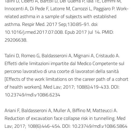
Talini D, Ciberti A, Bartoli D, Del Guerra P, Iaia TE, Lemmi M,
Innocenti A, Di Pede F, Latorre M, Carrozzi L, Paggiaro P. Work-
related asthma in a sample of subjects with established
asthma. Respir Med. 2017 Sep;130:85-91. doi:
10.1016/j.rmed.2017.07.008. Epub 2017 Jul 14. PMID:
29206638.
Talini D, Romeo G, Baldasseroni A, Mignani A, Cristaudo A.
Effetti delle limitazioni impartite dal Medico Competente sul
percorso lavorativo di una coorte di lavoratori della sanità
[Effects of the work limitations on the career path of a cohort
of health workers]. Med Lav; 2017; 108(6):419-433. DOI:
10.23749/mdl.v108i6.6234
Ariani F, Baldasseroni A, Muller A, Biffino M, Matteucci A.
Reduction of excavation face collapse risk in tunnelling. Med
Lav; 2017; 108(6):446-454. DOI: 10.23749/mdl.v108i6.5864