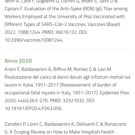
Veltri A, Caldi F, Guglielmi G, Luchini G, Briani S, Talini D &
Cipriani F. Evaluation of the Anti-Spike (RDB) IgG Titer among
Workers Employed at the University of Pisa Vaccinated with
Different Types of SARS-CoV-2 Vaccines. Vaccines (Basel).
2022; 10(8):1244. PMID: 36016132. DOI:
10.3390/vaccines10081244.
Anno 2020
Ariani F, Baldasseroni A, Biffino M, Romeo G & Levi M.
Rivalutazione del carico di danni dovuti agli infortuni mortali sul
lavoro in Italia, 1951-2017 [Reassessment of burden of
occupational fatal injuries in Italy, 1951-2017]. Epidemiol Prev.
2020; 44(4):263-270. PMID: 32921032. DOI:
10.19191/EP20.4.P263.056.
Zanobini P, Lorini C, Baldasseroni A, Dellisanti C & Bonaccorsi
G. A Scoping Review on How to Make Hospitals health