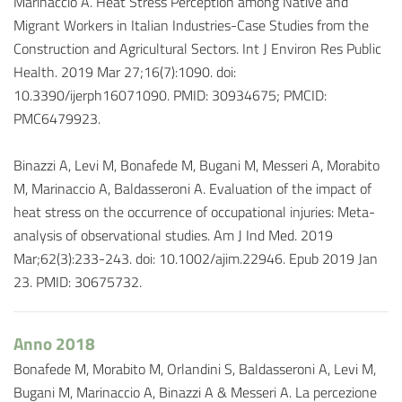
Marinaccio A. Heat Stress Perception among Native and
Migrant Workers in Italian Industries-Case Studies from the
Construction and Agricultural Sectors. Int J Environ Res Public
Health. 2019 Mar 27;16(7):1090. doi:
10.3390/ijerph16071090. PMID: 30934675; PMCID:
PMC6479923.
Binazzi A, Levi M, Bonafede M, Bugani M, Messeri A, Morabito
M, Marinaccio A, Baldasseroni A. Evaluation of the impact of
heat stress on the occurrence of occupational injuries: Meta-
analysis of observational studies. Am J Ind Med. 2019
Mar;62(3):233-243. doi: 10.1002/ajim.22946. Epub 2019 Jan
23. PMID: 30675732.
Anno 2018
Bonafede M, Morabito M, Orlandini S, Baldasseroni A, Levi M,
Bugani M, Marinaccio A, Binazzi A & Messeri A. La percezione