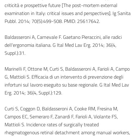
criticità e prospettive future [The post-mortem external
examination in Italy: critical issues and perspectives]. Ig Sanita
Pubbl. 2014; 70(5):499-508. PMID: 25617642.
Baldasseroni A, Carnevale F. Gaetano Pieraccini, alle radici
dell'ergonomia italiana. G Ital Med Lav Erg. 2014; 36(4,
Suppl.):31.
Marinelli F, Ottone M, Curti S, Baldasseroni A, Farioli A, Campo
G, Mattioli S. Efficacia di un intervento di prevenzione degli
infortuni sul lavoro eseguito su base regionale. G Ital Med Lav
Erg. 2014; 36(4, Suppl.):129.
Curti S, Coggon D, Baldasseroni A, Cooke RM, Fresina M,
Campos EC, Semeraro F, Zanardi F, Farioli A, Violante FS,
Mattioli S. Incidence rates of surgically treated
rhegmatogenous retinal detachment among manual workers,