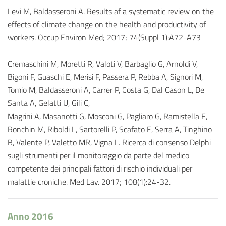
Levi M, Baldasseroni A. Results af a systematic review on the
effects of climate change on the health and productivity of
workers. Occup Environ Med; 2017; 74(Suppl 1):A72-A73
Cremaschini M, Moretti R, Valoti V, Barbaglio G, Arnoldi V,
Bigoni F, Guaschi E, Merisi F, Passera P, Rebba A, Signori M,
Tomio M, Baldasseroni A, Carrer P, Costa G, Dal Cason L, De
Santa A, Gelatti U, Gili C,
Magrini A, Masanotti G, Mosconi G, Pagliaro G, Ramistella E,
Ronchin M, Riboldi L, Sartorelli P, Scafato E, Serra A, Tinghino
B, Valente P, Valetto MR, Vigna L. Ricerca di consenso Delphi
sugli strumenti per il monitoraggio da parte del medico
competente dei principali fattori di rischio individuali per
malattie croniche. Med Lav. 2017; 108(1):24-32.
Anno 2016