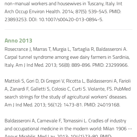
non-manual workers and housewives in Tuscany, Italy. Int
Arch Occup Environ Health. 2014; 87(5): 539-545. PMID:
23893253. DOI: 10.1007/s00420-013-0894-5.
Anno 2013
Rosecrance J, Marras T, Murgia L, Tartaglia R, Baldasseroni A.
Carpal tunnel syndrome among ewe dairy farmers in Sardinia,
Italy. Am J Ind Med. 2013; 56(8): 889-896. PMID: 23299966.
Mattioli S, Gori D, Di Gregori V, Ricotta L, Baldasseroni A, Farioli
A, Zanardi F, Galletti S, Colosio C, Curti S. Violante, FS. PubMed
search strings for the study of agricultural workers’ diseases.
Am J Ind Med. 2013; 56(12): 1473-81. PMID: 24019168.
Baldasseroni A, Carnevale F, Tomassini L. Cradles of industry
and occupational medicine in the modern world: Milan 1906 --
Annus Mirabilis. Med Lav. 2013; 104(1):73-80. PMID: