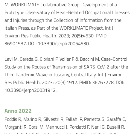
M; WORKLIMATE Collaborative Group. Development of a
Prototype Observatory of Heat-Related Occupational Illnesses
and Injuries through the Collection of Information from the
Italian Press, as Part of the WORKLIMATE Project. Int J
Environ Res Public Health. 2023; 20(5):4530. PMID:
36901537. DOI: 10.3390/ijerph20054530.
Levi M, Cereda G, Cipriani F, Voller F & Baccini M. Case-Control
Study on the Routes of Transmission of SARS-CoV-2 after the
Third Pandemic Wave in Tuscany, Central Italy. Int J Environ
Res Public Health. 2023; 20(3):1912. PMID: 36767278. DOI:
10.3390/ijerph20031912.
Anno 2022
Foddis R, Marino R, Silvestri R, Fallahi P, Perretta S, Garaffa C,
Morganti R, Corsi M, Mennucci J, Porciatti F, Nerli G, Buselli R,