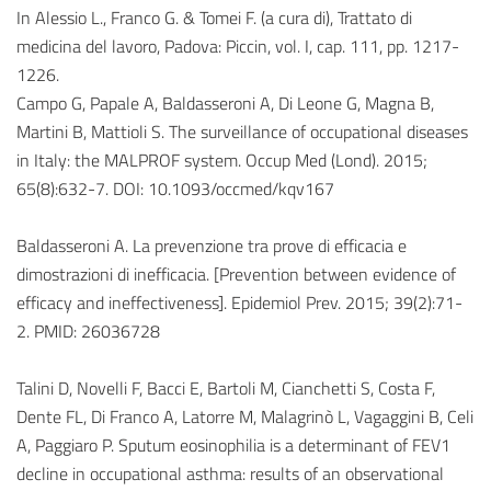
In Alessio L., Franco G. & Tomei F. (a cura di), Trattato di
medicina del lavoro, Padova: Piccin, vol. I, cap. 111, pp. 1217-
1226.
Campo G, Papale A, Baldasseroni A, Di Leone G, Magna B,
Martini B, Mattioli S. The surveillance of occupational diseases
in Italy: the MALPROF system. Occup Med (Lond). 2015;
65(8):632-7. DOI: 10.1093/occmed/kqv167
Baldasseroni A. La prevenzione tra prove di efficacia e
dimostrazioni di inefficacia. [Prevention between evidence of
efficacy and ineffectiveness]. Epidemiol Prev. 2015; 39(2):71-
2. PMID: 26036728
Talini D, Novelli F, Bacci E, Bartoli M, Cianchetti S, Costa F,
Dente FL, Di Franco A, Latorre M, Malagrinò L, Vagaggini B, Celi
A, Paggiaro P. Sputum eosinophilia is a determinant of FEV1
decline in occupational asthma: results of an observational