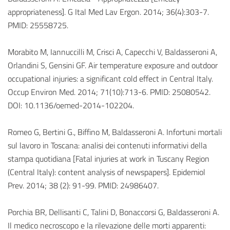
appropriateness]. G Ital Med Lav Ergon. 2014; 36(4):303-7.
PMID: 25558725.
Morabito M, Iannuccilli M, Crisci A, Capecchi V, Baldasseroni A,
Orlandini S, Gensini GF. Air temperature exposure and outdoor
occupational injuries: a significant cold effect in Central Italy.
Occup Environ Med. 2014; 71(10):713-6. PMID: 25080542.
DOI: 10.1136/oemed-2014-102204.
Romeo G, Bertini G., Biffino M, Baldasseroni A. Infortuni mortali
sul lavoro in Toscana: analisi dei contenuti informativi della
stampa quotidiana [Fatal injuries at work in Tuscany Region
(Central Italy): content analysis of newspapers]. Epidemiol
Prev. 2014; 38 (2): 91-99. PMID: 24986407.
Porchia BR, Dellisanti C, Talini D, Bonaccorsi G, Baldasseroni A.
Il medico necroscopo e la rilevazione delle morti apparenti: