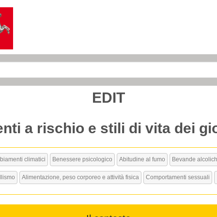
EDIT
 a rischio e stili di vita dei g
iamenti climatici
Benessere psicologico
Abitudine al fumo
Bevande alcolic
llismo
Alimentazione, peso corporeo e attività fisica
Comportamenti sessuali