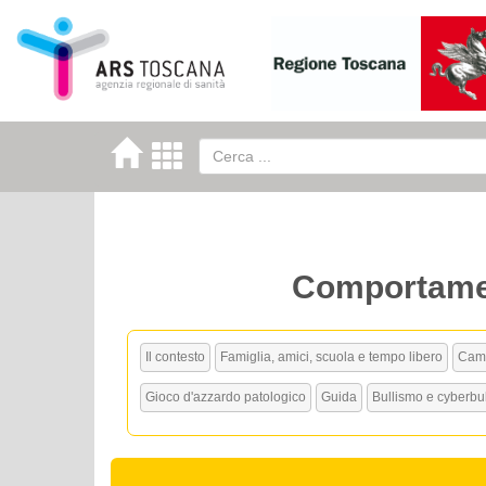
Comportamenti
Il contesto
Famiglia, amici, scuola e tempo libero
Camb
Gioco d'azzardo patologico
Guida
Bullismo e cyberbu