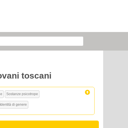
iovani toscani
he
Sostanze psicotrope
Identità di genere