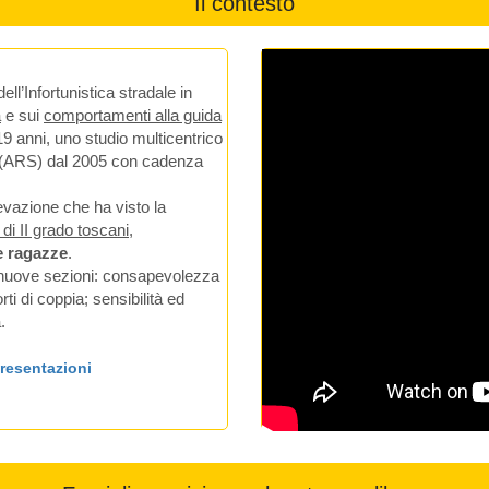
Il contesto
ll’Infortunistica stradale in
a
e sui
comportamenti alla guida
19 anni, uno studio multicentrico
tà (ARS) dal 2005 con cadenza
levazione che ha visto la
 di II grado toscani
,
e ragazze
.
e nuove sezioni: consapevolezza
ti di coppia; sensibilità ed
.
presentazioni