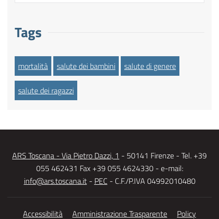
Tags
mortalità
salute dei bambini
salute di genere
salute dei ragazzi
ARS Toscana - Via Pietro Dazzi, 1
- 50141 Firenze - Tel. +39
055 462431 Fax +39 055 4624330 - e-mail:
info@ars.toscana.it
-
PEC
- C.F./P.IVA 04992010480
Accessibilità
Amministrazione Trasparente
Policy