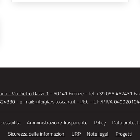
na - Via Pietro Dazzi, 1
- 50141 Firenze - Tel. +39 055 462431 Fa
24330 - e-mail:
info@ars.toscana.it
-
PEC
- C.F./P.IVA 04992010
cessibilità
Amministrazione Trasparente
Policy
Data protect
Sicurezza delle informazioni
URP
Note legali
Progetti