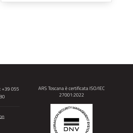
ARS Toscana è certificata ISO/IEC
x +39 055
27001:2022
480
ion