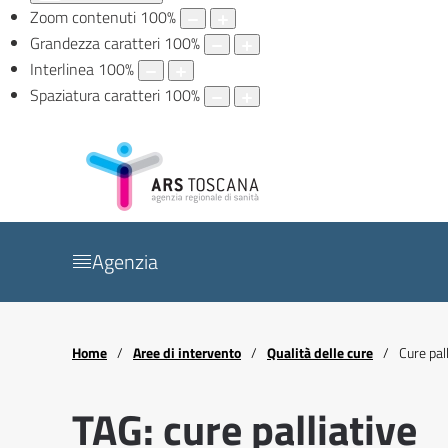
Zoom contenuti
100
%
Grandezza caratteri
100
%
Interlinea
100
%
Spaziatura caratteri
100
%
Agenzia
Home
Aree di intervento
Qualità delle cure
Cure pal
TAG: cure palliative