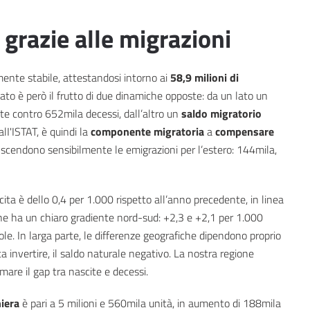
 grazie alle migrazioni
ente stabile, attestandosi intorno ai
58,9 milioni di
tato è però il frutto di due dinamiche opposte: da un lato un
te contro 652mila decessi, dall’altro un
saldo migratorio
lI'ISTAT, è quindi la
componente migratoria
a
compensare
e scendono sensibilmente le emigrazioni per l’estero: 144mila,
scita è dello 0,4 per 1.000 rispetto all’anno precedente, in linea
 che ha un chiaro gradiente nord-sud: +2,3 e +2,1 per 1.000
ole. In larga parte, le differenze geografiche dipendono proprio
ta invertire, il saldo naturale negativo. La nostra regione
mare il gap tra nascite e decessi.
niera
è pari a 5 milioni e 560mila unità, in aumento di 188mila