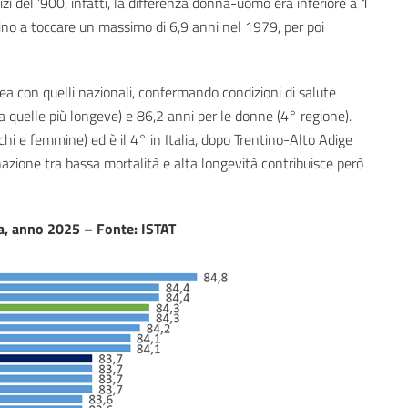
nizi del ‘900, infatti, la differenza donna-uomo era inferiore a 1
no a toccare un massimo di 6,9 anni nel 1979, per poi
nea con quelli nazionali, confermando condizioni di salute
tra quelle più longeve) e 86,2 anni per le donne (4° regione).
i e femmine) ed è il 4° in Italia, dopo Trentino-Alto Adige
nazione tra bassa mortalità e alta longevità contribuisce però
lia, anno 2025 – Fonte: ISTAT