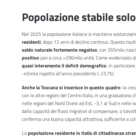
Popolazione stabile solo
Nel 2025 la popolazione italiana si mantiene sostanzialm
residenti
, dopo 12 anni di declino continuo. Questo risul
saldo naturale fortemente negativo
, con 355mila nasci
positivo
pari a circa +296mila unità. Come evidenziato da
quasi interamente il deficit demografico
. In particolar
-45mila rispetto all’anno precedente (-23,7%).
Anche la Toscana si inserisce in questo quadro
: la cre
con le altre regioni del Centro Italia, in una graduatoria
nelle regioni del Nord Ovest ed Est, -3,1 al Sud e nelle is
dalla capacità dei flussi migratori di compensare, o talvol
conferma una buona capacità attrattiva, sufficiente a col
La
popolazione residente in Italia di cittadinanza stra