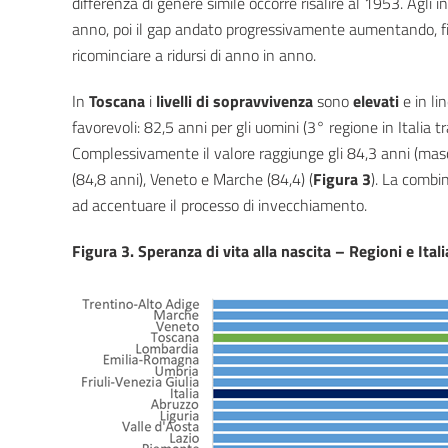
differenza di genere simile occorre risalire al 1953. Agli i
anno, poi il gap andato progressivamente aumentando, fi
ricominciare a ridursi di anno in anno.
In
Toscana
i
livelli di sopravvivenza
sono
elevati
e in li
favorevoli: 82,5 anni per gli uomini (3° regione in Italia 
Complessivamente il valore raggiunge gli 84,3 anni (masch
(84,8 anni), Veneto e Marche (84,4) (
Figura 3
). La combi
ad accentuare il processo di invecchiamento.
Figura 3. Speranza di vita alla nascita – Regioni e Ita