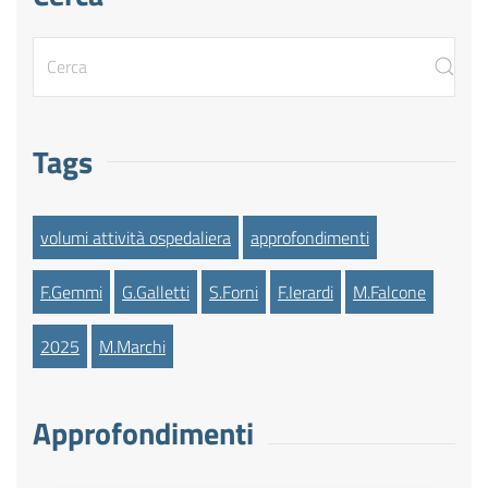
Tags
volumi attività ospedaliera
approfondimenti
F.Gemmi
G.Galletti
S.Forni
F.Ierardi
M.Falcone
2025
M.Marchi
Approfondimenti