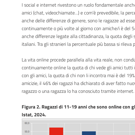
I social e internet rivestono un ruolo fondamentale anche 
amici (chat, videochiamate…) e com’è prevedibile, la per
anche delle differenze di genere, sono le ragazze ad esser
continuamente o più volte al giorno con amiche/i è del 54
anche differenze legate alla cittadinanza, la quota degli s
italiani. Tra gli stranieri la percentuale più bassa si rilev
La vita online procede parallela alla vita reale, non cond
continuamente online la quota di chi vede gli amici tutti
con gli amici, la quota di chi non li incontra mai è del 19
amicizie, il 46% dei ragazzi ha dichiarato di aver fatto nu
ragazzo o una ragazza lo ha conosciuto tramite internet.
Figura 2. Ragazzi di 11-19 anni che sono online con gli
Istat, 2024.