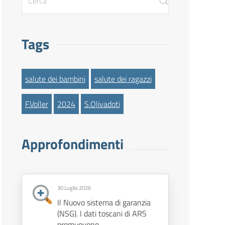
Tags
salute dei bambini
salute dei ragazzi
F.Voller
2024
S.Olivadoti
Approfondimenti
30 Luglio 2026
Il Nuovo sistema di garanzia
(NSG). I dati toscani di ARS
promuovono