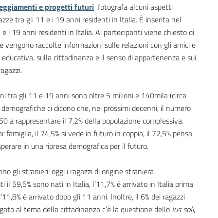
eggiamenti e progetti futuri
fotografa alcuni aspetti
ze tra gli 11 e i 19 anni residenti in Italia. È inserita nel
 e i 19 anni residenti in Italia. Ai partecipanti viene chiesto di
e vengono raccolte informazioni sulle relazioni con gli amici e
tà educativa, sulla cittadinanza e il senso di appartenenza e sui
agazzi.
ni tra gli 11 e 19 anni sono oltre 5 milioni e 140mila (circa
i demografiche ci dicono che, nei prossimi decenni, il numero
050 a rappresentare il 7,2% della popolazione complessiva.
ar famiglia, il 74,5% si vede in futuro in coppia, il 72,5% pensa
perare in una ripresa demografica per il futuro.
gli stranieri: oggi i ragazzi di origine straniera
 il 59,5% sono nati in Italia, l’11,7% è arrivato in Italia prima
’11,8% è arrivato dopo gli 11 anni. Inoltre, il 6% dei ragazzi
Legato al tema della cittadinanza c’è la questione dello
Ius soli
,