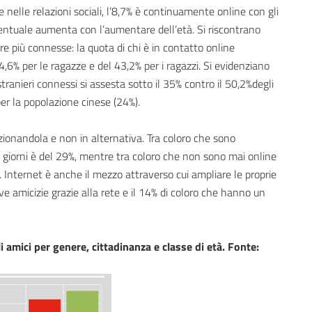
nelle relazioni sociali, l’8,7% è continuamente online con gli
centuale aumenta con l’aumentare dell’età. Si riscontrano
e più connesse: la quota di chi è in contatto online
,6% per le ragazze e del 43,2% per i ragazzi. Si evidenziano
tranieri connessi si assesta sotto il 35% contro il 50,2%degli
a per la popolazione cinese (24%).
izionandola e non in alternativa. Tra coloro che sono
 i giorni è del 29%, mentre tra coloro che non sono mai online
%. Internet è anche il mezzo attraverso cui ampliare le proprie
ove amicizie grazie alla rete e il 14% di coloro che hanno un
 amici per genere, cittadinanza e classe di età. Fonte: