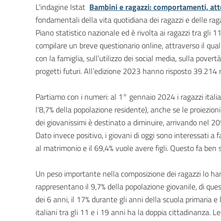
L'indagine Istat
Bambini e ragazzi: comportamenti, att
fondamentali della vita quotidiana dei ragazzi e delle ragaz
Piano statistico nazionale ed è rivolta ai ragazzi tra gli 11
compilare un breve questionario online, attraverso il qual
con la famiglia, sull’utilizzo dei social media, sulla pover
progetti futuri. All’edizione 2023 hanno risposto 39.214 r
Partiamo con i numeri: al 1° gennaio 2024 i ragazzi italia
l’8,7% della popolazione residente), anche se le proiezion
dei giovanissimi è destinato a diminuire, arrivando nel 2
Dato invece positivo, i giovani di oggi sono interessati a f
al matrimonio e il 69,4% vuole avere figli. Questo fa ben s
Un peso importante nella composizione dei ragazzi lo hanno 
rappresentano il 9,7% della popolazione giovanile, di questi
dei 6 anni, il 17% durante gli anni della scuola primaria e l
italiani tra gli 11 e i 19 anni ha la doppia cittadinanza. 