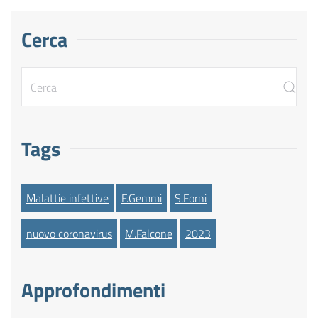
Cerca
Tags
Malattie infettive
F.Gemmi
S.Forni
nuovo coronavirus
M.Falcone
2023
Approfondimenti