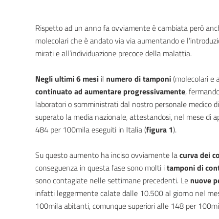
Rispetto ad un anno fa ovviamente è cambiata però anc
molecolari che è andato via via aumentando e l’introduzione
mirati e all’individuazione precoce della malattia.
Negli ultimi 6 mesi
il
numero di tamponi
(molecolari e a
continuato ad aumentare progressivamente
, fermando
laboratori o somministrati dal nostro personale medico di
superato la media nazionale, attestandosi, nel mese di ap
484 per 100mila eseguiti in Italia (
figura 1
).
Su questo aumento ha inciso ovviamente la
curva dei c
conseguenza in questa fase sono molti i
tamponi di cont
sono contagiate nelle settimane precedenti. Le
nuove p
infatti leggermente calate dalle 10.500 al giorno nel mese
100mila abitanti, comunque superiori alle 148 per 100mila 