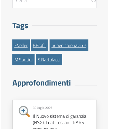
Tags
F.Voller
F.Profili
nuovo coronavirus
M.Santini
S.Bartolacci
Approfondimenti
30 Luglio 2026
Il Nuovo sistema di garanzia
(NSG). I dati toscani di ARS
promuovono