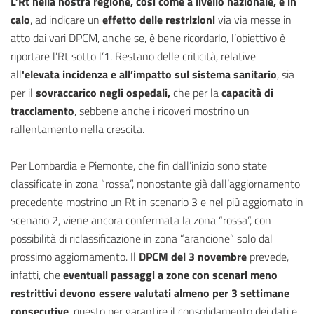
L’Rt nella nostra regione, così come a livello nazionale, è in
calo
, ad indicare un
effetto delle restrizioni
via via messe in
atto dai vari DPCM, anche se, è bene ricordarlo, l’obiettivo è
riportare l’Rt sotto l’1. Restano delle criticità, relative
all
'elevata incidenza e all’impatto sul sistema sanitario
, sia
per il
sovraccarico negli ospedali,
che per la
capacità di
tracciamento
, sebbene anche i ricoveri mostrino un
rallentamento nella crescita.
Per Lombardia e Piemonte, che fin dall’inizio sono state
classificate in zona “rossa”, nonostante già dall’aggiornamento
precedente mostrino un Rt in scenario 3 e nel più aggiornato in
scenario 2, viene ancora confermata la zona “rossa”, con
possibilità di riclassificazione in zona “arancione” solo dal
prossimo aggiornamento. Il
DPCM del 3 novembre
prevede,
infatti, che
eventuali passaggi a zone con scenari meno
restrittivi devono essere valutati almeno per 3 settimane
consecutive
, questo per garantire il consolidamento dei dati e