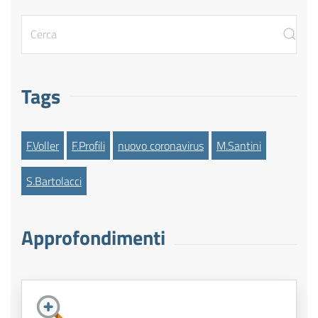
Tags
F.Voller
F.Profili
nuovo coronavirus
M.Santini
S.Bartolacci
Approfondimenti