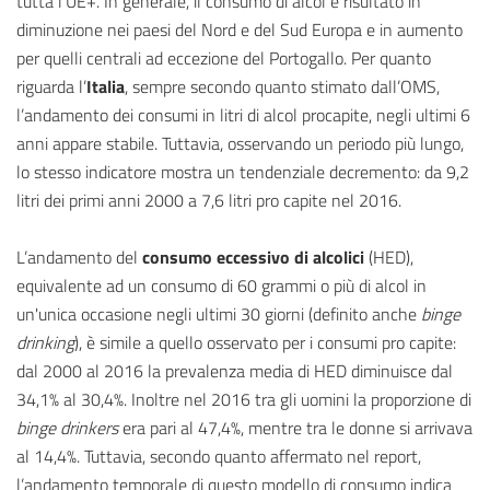
tutta l'UE+. In generale, il consumo di alcol è risultato in
diminuzione nei paesi del Nord e del Sud Europa e in aumento
per quelli centrali ad eccezione del Portogallo. Per quanto
riguarda l’
Italia
, sempre secondo quanto stimato dall’OMS,
l’andamento dei consumi in litri di alcol procapite, negli ultimi 6
anni appare stabile. Tuttavia, osservando un periodo più lungo,
lo stesso indicatore mostra un tendenziale decremento: da 9,2
litri dei primi anni 2000 a 7,6 litri pro capite nel 2016.
L’andamento del
consumo eccessivo di alcolici
(HED),
equivalente ad un consumo di 60 grammi o più di alcol in
un'unica occasione negli ultimi 30 giorni (definito anche
binge
drinking
), è simile a quello osservato per i consumi pro capite:
dal 2000 al 2016 la prevalenza media di HED diminuisce dal
34,1% al 30,4%. Inoltre nel 2016 tra gli uomini la proporzione di
binge drinkers
era pari al 47,4%, mentre tra le donne si arrivava
al 14,4%. Tuttavia, secondo quanto affermato nel report,
l’andamento temporale di questo modello di consumo indica