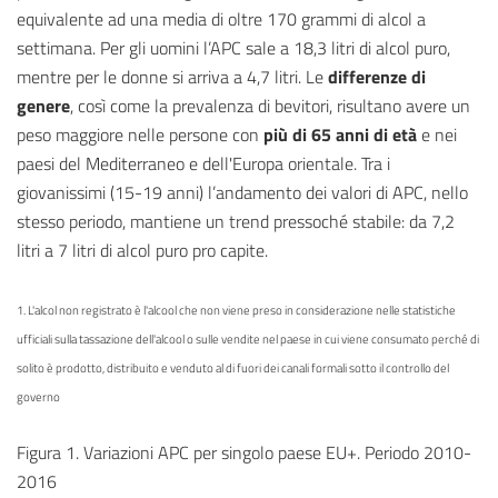
equivalente ad una media di oltre 170 grammi di alcol a
settimana. Per gli uomini l’APC sale a 18,3 litri di alcol puro,
mentre per le donne si arriva a 4,7 litri. Le
differenze di
genere
, così come la prevalenza di bevitori, risultano avere un
peso maggiore nelle persone con
più di 65 anni di età
e nei
paesi del Mediterraneo e dell'Europa orientale. Tra i
giovanissimi (15-19 anni) l’andamento dei valori di APC, nello
stesso periodo, mantiene un trend pressoché stabile: da 7,2
litri a 7 litri di alcol puro pro capite.
1. L'alcol non registrato è l'alcool che non viene preso in considerazione nelle statistiche
ufficiali sulla tassazione dell'alcool o sulle vendite nel paese in cui viene consumato perché di
solito è prodotto, distribuito e venduto al di fuori dei canali formali sotto il controllo del
governo
Figura 1. Variazioni APC per singolo paese EU+. Periodo 2010-
2016