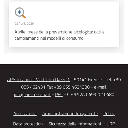
02 Aprile 2026
Aprile, mese della prevenzione alcologica: dati e
cambiamenti nei modelli di consumo
ARS Toscana - Via Pietro Dazzi, 1
- 50141 Firenze - Tel. +39
055 462431 Fax +39 055 4624330 - e-mail:
info@ars.toscana.it
-
PEC
- C.F./P.IVA 04992010480
Accessibilità
Amministrazione Trasparente
Policy
Data protection
Sicurezza delle informazioni
URP