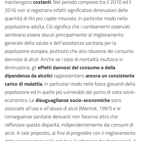
mantengono
costanti
. Nel periodo compreso tra il 2010 ed il
2016 non si registrano infatti significative diminuzioni delle
quantità di litri pro capite misurate, in particolar modo nella
popolazione adulta. Ciò significa che i cambiamenti osservati
sembrano essere dovuti principalmente al miglioramento
generale della salute e dell'assistenza sanitaria per la
popolazione europea, piuttosto che alla riduzione dei consumo
dannoso di alcol. Anche se i tassi di mortalità risultano in
diminuzione, gli
effetti dannosi del consumo e della
dipendenza da alcolici
rappresentano
ancora un consistente
carico di malattia
, in particolar modo nelle fasce giovanili della
popolazione ed in quelle più vulnerabili dal punto di vista socio-
economico. Le
disuguaglianze socio-economiche
sono
associate all’uso e all’abuso di alcol (Marmot, 1997) e le
conseguenze sanitarie derivanti non faranno altro che
rafforzare queste disparità, indipendentemente dai consumi di
alcol. A tale proposito, al fine di progredire con il miglioramento
delle conseguenze sulla salute e la riduzione dei danni sociali, è