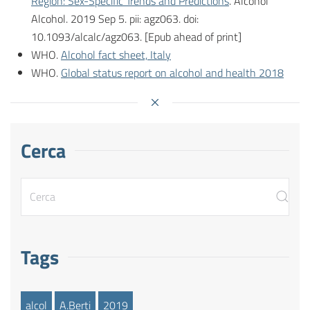
Region: Sex-Specific Trends and Predictions
. Alcohol
Alcohol. 2019 Sep 5. pii: agz063. doi:
10.1093/alcalc/agz063. [Epub ahead of print]
WHO.
Alcohol fact sheet, Italy
WHO.
Global status report on alcohol and health 2018
Cerca
Tags
alcol
A.Berti
2019