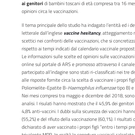
ai genitori
di bambini toscani di età compresa tra 16 mesi
opinioni circa le vaccinazioni.
Il tema principale dello studio ha indagato l’entità ed i d
letterale dall’inglese
vaccine hesitancy
, atteggiamento m
scettici nei confronti delle vaccinazioni, che si concretiz
rispetto ai tempi indicati dal calendario vaccinale propos
Le informazioni sulle scelte ed opinioni sulle vaccinazion
online sul portale di ARS e promosso attraverso il canale
partecipato all’indagine sono stati ri-classificati nei tre di
alle risposte fornite circa la scelta di vaccinare i propri 
Poliomielite-Epatite B-
Haemophilus influenzae
tipo B) e
Nei mesi compresi tra maggio e dicembre del 2018, sono 
analisi. I risulati hanno mostrato che il 45,9% dei genitori
4,8% anti-vaccini. I dubbi sulla sicurezza dei vaccini hann
(55,2%) e del rifiuto della vaccinazione (60,1%). I risultat
dichiarato di aver vaccinato i propri figli “entro i tempi pr
trivalente MPR. In realtà le coperture vaccinali calcolat