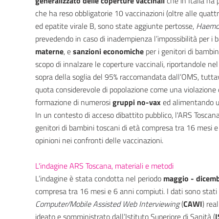
generalizzato delle coperture vaccinali
che in Italia ha 
che ha reso obbligatorie 10 vaccinazioni (oltre alle quattr
ed epatite virale B, sono state aggiunte pertosse,
Haemop
prevedendo in caso di inadempienza l’impossibilità per i b
materne
, e
sanzioni economiche
per i genitori di bambin
scopo di innalzare le coperture vaccinali, riportandole ne
sopra della soglia del 95% raccomandata dall’OMS, tuttav
quota considerevole di popolazione come una violazione d
formazione di numerosi
gruppi no-vax
ed alimentando u
In un contesto di acceso dibattito pubblico, l'ARS Toscan
genitori di bambini toscani di età compresa tra 16 mesi e 
opinioni nei confronti delle vaccinazioni.
L'indagine ARS Toscana, materiali e metodi
L’indagine è stata condotta nel periodo
maggio - dicem
compresa tra 16 mesi e 6 anni compiuti. I dati sono stati
Computer/Mobile Assisted Web Interviewing
(
CAWI
) rea
ideato e somministrato dall’Istituto Superiore di Sanità (
I