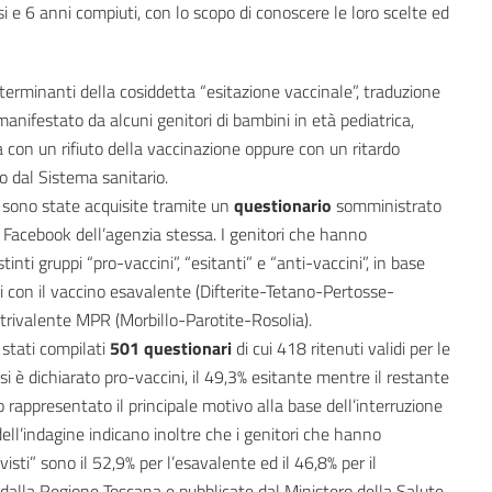
 e 6 anni compiuti, con lo scopo di conoscere le loro scelte ed
eterminanti della cosiddetta “esitazione vaccinale”, traduzione
anifestato da alcuni genitori di bambini in età pediatrica,
za con un rifiuto della vaccinazione oppure con un ritardo
to dal Sistema sanitario.
i sono state acquisite tramite un
questionario
somministrato
 Facebook dell’agenzia stessa. I genitori che hanno
stinti gruppi “pro-vaccini”, “esitanti” e “anti-vaccini”, in base
figli con il vaccino esavalente (Difterite-Tetano-Pertosse-
 trivalente MPR (Morbillo-Parotite-Rosolia).
stati compilati
501 questionari
di cui 418 ritenuti validi per le
 si è dichiarato pro-vaccini, il 49,3% esitante mentre il restante
o rappresentato il principale motivo alla base dell’interruzione
i dell’indagine indicano inoltre che i genitori che hanno
evisti” sono il 52,9% per l’esavalente ed il 46,8% per il
e dalla Regione Toscana e pubblicate dal Ministero della Salute