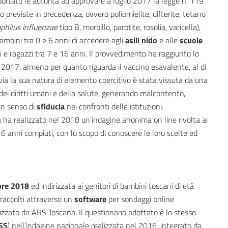
portato le autorità ad approvare a luglio 2017 la legge n. 119
o previste in precedenza, ovvero poliomielite, difterite, tetano
hilus influenzae
tipo B, morbillo, parotite, rosolia, varicella),
ambini tra 0 e 6 anni di accedere agli
asili nido
e alle
scuole
i e ragazzi tra 7 e 16 anni. Il provvedimento ha raggiunto lo
l 2017, almeno per quanto riguarda il vaccino esavalente, al di
ia la sua natura di elemento coercitivo è stata vissuta da una
ei diritti umani e della salute, generando malcontento,
n senso di
sfiducia
nei confronti delle istituzioni.
a ha realizzato nel 2018 un’indagine anonima on line rivolta ai
6 anni compiuti, con lo scopo di conoscere le loro scelte ed
bre 2018
ed indirizzata ai genitori di bambini toscani di età
 raccolti attraverso un
software
per sondaggi online
lizzato da ARS Toscana. Il questionario adottato è lo stesso
SS
) nell’indagine nazionale realizzata nel 2016, integrato da