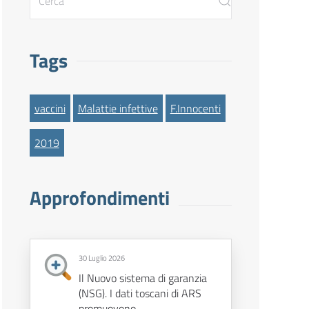
Tags
vaccini
Malattie infettive
F.Innocenti
2019
Approfondimenti
30 Luglio 2026
Il Nuovo sistema di garanzia
(NSG). I dati toscani di ARS
promuovono