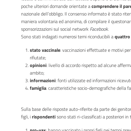
poche ulteriori domande orientate a
comprendere il par
nazionale dell’obbligo. Il consenso informato è stato rit
maniera volontaria ed anonima, di compilare il questona
sponsorizzazioni sul social network
Facebook
.
Sono stati indagati numerosi temi riconducibili a
quattro
stato vaccinale
: vaccinazioni effettuate e motivi per
rifiutate;
opinioni
: livello di accordo rispetto ad alcune affer
ambito;
informazioni
: fonti utilizzate ed informazioni ricevut
famiglia
: caratteristiche socio-demografiche della fa
Sulla base delle risposte auto-riferite da parte dei genitor
figli, i
rispondenti
sono stati ri-classificati a posteriori in t
pro-vax
: hanno vaccinato i propri figli nei tempi pre