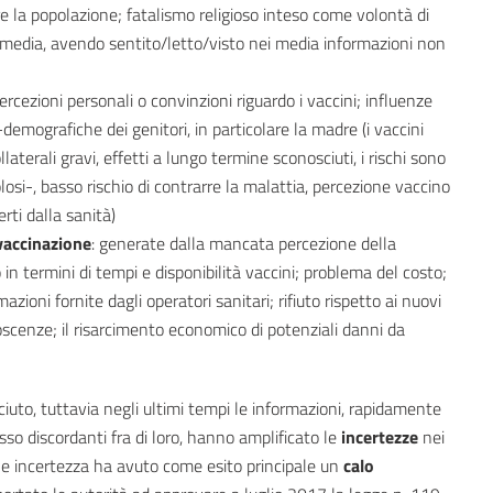
rre la popolazione; fatalismo religioso inteso come volontà di
ai media, avendo sentito/letto/visto nei media informazioni non
ercezioni personali o convinzioni riguardo i vaccini; influenze
-demografiche dei genitori, in particolare la madre (i vaccini
laterali gravi, effetti a lungo termine sconosciuti, i rischi sono
si-, basso rischio di contrarre la malattia, percezione vaccino
erti dalla sanità)
 vaccinazione
: generate dalla mancata percezione della
in termini di tempi e disponibilità vaccini; problema del costo;
ioni fornite dagli operatori sanitari; rifiuto rispetto ai nuovi
onoscenze; il risarcimento economico di potenziali danni da
uto, tuttavia negli ultimi tempi le informazioni, rapidamente
sso discordanti fra di loro, hanno amplificato le
incertezze
nei
Tale incertezza ha avuto come esito principale un
calo