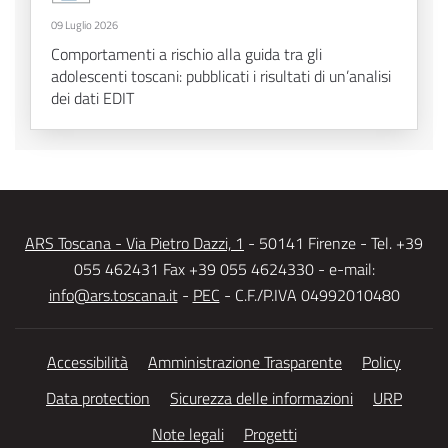
09 Luglio 2026
Comportamenti a rischio alla guida tra gli
adolescenti toscani: pubblicati i risultati di un’analisi
dei dati EDIT
ARS Toscana - Via Pietro Dazzi, 1
- 50141 Firenze - Tel. +39
055 462431 Fax +39 055 4624330 - e-mail:
info@ars.toscana.it
-
PEC
- C.F./P.IVA 04992010480
Accessibilità
Amministrazione Trasparente
Policy
Data protection
Sicurezza delle informazioni
URP
Note legali
Progetti