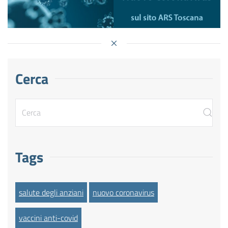
Cerca
Tags
salute degli anziani
nuovo coronavirus
vaccini anti-covid