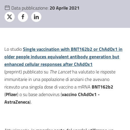
Data pubblicazione:
20 Aprile 2021
Lo studio
Single vaccination with BNT162b2 or ChAdOx1 in
older people induces equivalent antibody generation but
enhanced cellular responses after ChAdOx1
(preprint)
pubblicato su
The Lancet
ha valutato le risposte
immunitarie in una popolazione di anziani che avevano
ricevuto una singola dose di vaccino a mRNA
BNT162b2
(
Pfizer
) o su base adenovirus (
vaccino ChAdOx1 -
AstraZeneca
).