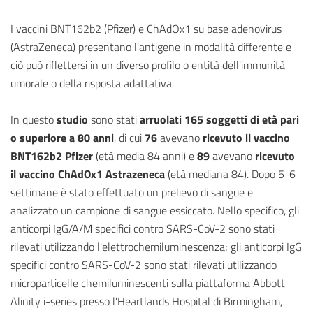
I vaccini BNT162b2 (Pfizer) e ChAdOx1 su base adenovirus
(AstraZeneca) presentano l'antigene in modalità differente e
ciò può riflettersi in un diverso profilo o entità dell'immunità
umorale o della risposta adattativa.
In questo
studio
sono stati
arruolati 165 soggetti di età pari
o superiore a 80 anni
, di cui
76
avevano
ricevuto il vaccino
BNT162b2 Pfizer
(età media 84 anni) e
89
avevano
ricevuto
il vaccino ChAdOx1 Astrazeneca
(età mediana 84). Dopo 5-6
settimane è stato effettuato un prelievo di sangue e
analizzato un campione di sangue essiccato. Nello specifico, gli
anticorpi IgG/A/M specifici contro SARS-CoV-2 sono stati
rilevati utilizzando l'elettrochemiluminescenza; gli anticorpi IgG
specifici contro SARS-CoV-2 sono stati rilevati utilizzando
microparticelle chemiluminescenti sulla piattaforma Abbott
Alinity i-series presso l'Heartlands Hospital di Birmingham,