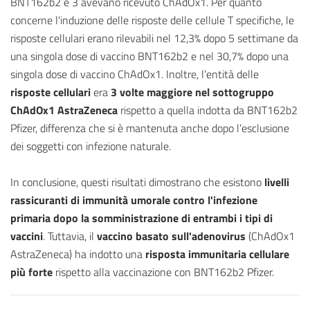
BNT162b2 e 3 avevano ricevuto ChAdOx1. Per quanto
concerne l'induzione delle risposte delle cellule T specifiche, le
risposte cellulari erano rilevabili nel 12,3% dopo 5 settimane da
una singola dose di vaccino BNT162b2 e nel 30,7% dopo una
singola dose di vaccino ChAdOx1. Inoltre, l’entità delle
risposte cellulari
era
3 volte maggiore nel sottogruppo
ChAdOx1 AstraZeneca
rispetto a quella indotta da BNT162b2
Pfizer, differenza che si è mantenuta anche dopo l’esclusione
dei soggetti con infezione naturale.
In conclusione, questi risultati dimostrano che esistono
livelli
rassicuranti di immunità umorale contro l'infezione
primaria dopo la somministrazione di entrambi i tipi di
vaccini
. Tuttavia, il
vaccino basato sull'adenovirus
(ChAdOx1
AstraZeneca) ha indotto una
risposta immunitaria cellulare
più forte
rispetto alla vaccinazione con BNT162b2 Pfizer.