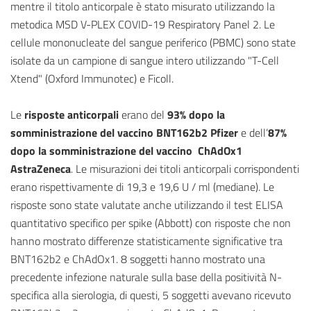
mentre il titolo anticorpale è stato misurato utilizzando la
metodica MSD V-PLEX COVID-19 Respiratory Panel 2. Le
cellule mononucleate del sangue periferico (PBMC) sono state
isolate da un campione di sangue intero utilizzando "T-Cell
Xtend" (Oxford Immunotec) e Ficoll.
Le
risposte anticorpali
erano del
93% dopo la
somministrazione del vaccino BNT162b2 Pfizer
e dell’
87%
dopo la somministrazione del vaccino ChAdOx1
AstraZeneca
. Le misurazioni dei titoli anticorpali corrispondenti
erano rispettivamente di 19,3 e 19,6 U / ml (mediane). Le
risposte sono state valutate anche utilizzando il test ELISA
quantitativo specifico per spike (Abbott) con risposte che non
hanno mostrato differenze statisticamente significative tra
BNT162b2 e ChAdOx1. 8 soggetti hanno mostrato una
precedente infezione naturale sulla base della positività N-
specifica alla sierologia, di questi, 5 soggetti avevano ricevuto