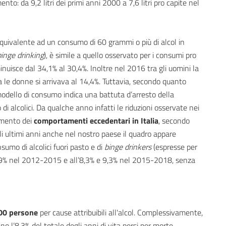
o: da 9,2 litri dei primi anni 2000 a 7,6 litri pro capite nel
quivalente ad un consumo di 60 grammi o più di alcol in
inge drinking
), è simile a quello osservato per i consumi pro
uisce dal 34,1% al 30,4%. Inoltre nel 2016 tra gli uomini la
a le donne si arrivava al 14,4%. Tuttavia, secondo quanto
odello di consumo indica una battuta d’arresto della
alcolici. Da qualche anno infatti le riduzioni osservate nei
amento dei
comportamenti eccedentari in Italia
, secondo
li ultimi anni anche nel nostro paese il quadro appare
nsumo di alcolici fuori pasto e di
binge drinkers
(espresse per
l’8,9% nel 2012-2015 e all’8,3% e 9,3% nel 2015-2018, senza
00 persone
per cause attribuibili all'alcol. Complessivamente,
ano l’8,3% del totale degli anni di vita persi per morte