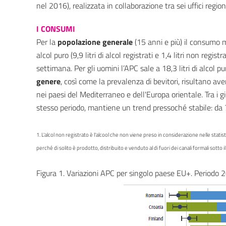
nel 2016), realizzata in collaborazione tra sei uffici reg
I CONSUMI
Per la
popolazione generale
(15 anni e più) il consumo me
alcol puro (9,9 litri di alcol registrati e 1,4 litri non registra
settimana. Per gli uomini l’APC sale a 18,3 litri di alcol pu
genere
, così come la prevalenza di bevitori, risultano 
nei paesi del Mediterraneo e dell'Europa orientale. Tra i 
stesso periodo, mantiene un trend pressoché stabile: da 7,2 
1. L'alcol non registrato è l'alcool che non viene preso in considerazione nelle statist
perché di solito è prodotto, distribuito e venduto al di fuori dei canali formali sotto 
Figura 1. Variazioni APC per singolo paese EU+. Period