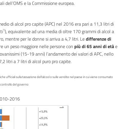
ionali dell’OMS e la Commissione europea.
dio di alcol pro capite (APC) nel 2016 era pari a 11,3 litri di
1
ti
), equivalente ad una media di oltre 170 grammi di alcol a
ro, mentre per le donne si arriva a 4,7 litri. Le
differenze di
avere un peso maggiore nelle persone con
più di 65 anni di età
e
giovanissimi (15-19 anni) l’andamento dei valori di APC, nello
litri a 7 litri di alcol puro pro capite.
iche ufficiali sulla tassazione dell'alcool o sulle vendite nel paese in cui viene consumato
il controllo del governo
o 2010-2016