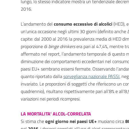
lungo, lo stesso indicatore mostra un tendenziale decrement
2016.
L’andamento del
consumo eccessivo di alcolici
(HED), e
un'unica occasione negli ultimi 30 giorni (definito anche
b
capite: dal 2000 al 2016 la prevalenza media di HED dimin
proporzione di
binge drinkers
era pari al 47,4%, mentre tr
affermato nel report, l’andamento temporale di questo m
diminuzione dei comportamenti eccedentari nel consumo di 
paesi EU+ sembrano essersi fermate. Osservando l’and
quanto riportato dalla
sorveglianza nazionale PASSI
, neg
invariato. Le proporzioni di soggetti che riferiscono un co
quadriennio), risultano rispettivamente pari all’8% e al
variazioni nei periodi ricompresi.
LA MORTALITA' ALCOL-CORRELATA
Si stima che
ogni giorno nei paesi UE+
muoiano circa
8
nel
2016
, i decessi correlati all’uso di alcol rappresentav