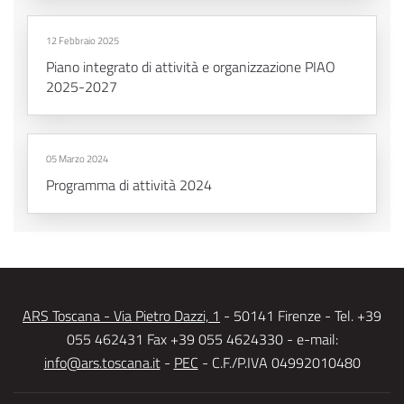
12 Febbraio 2025
Piano integrato di attività e organizzazione PIAO
2025-2027
05 Marzo 2024
Programma di attività 2024
ARS Toscana - Via Pietro Dazzi, 1
- 50141 Firenze - Tel. +39
055 462431 Fax +39 055 4624330 - e-mail:
info@ars.toscana.it
-
PEC
- C.F./P.IVA 04992010480