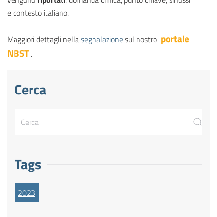
vengono
riportati
: domanda clinica, punto chiave, sinossi
e contesto italiano.
portale
Maggiori dettagli nella
segnalazione
sul nostro
NBST
.
Cerca
Tags
2023