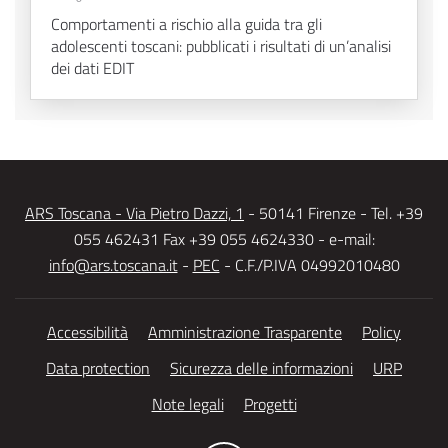
Comportamenti a rischio alla guida tra gli
adolescenti toscani: pubblicati i risultati di un’analisi
dei dati EDIT
ARS Toscana - Via Pietro Dazzi, 1
- 50141 Firenze - Tel. +39
055 462431 Fax +39 055 4624330 - e-mail:
info@ars.toscana.it
-
PEC
- C.F./P.IVA 04992010480
Accessibilità
Amministrazione Trasparente
Policy
Data protection
Sicurezza delle informazioni
URP
Note legali
Progetti