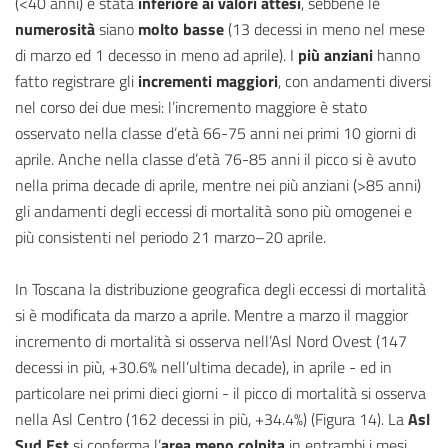
(<40 anni) è stata
inferiore ai valori attesi
, sebbene le
numerosità
siano
molto basse
(13 decessi in meno nel mese
di marzo ed 1 decesso in meno ad aprile). I
più anziani
hanno
fatto registrare gli
incrementi maggiori
, con andamenti diversi
nel corso dei due mesi: l’incremento maggiore è stato
osservato nella classe d’età 66-75 anni nei primi 10 giorni di
aprile. Anche nella classe d’età 76-85 anni il picco si è avuto
nella prima decade di aprile, mentre nei più anziani (>85 anni)
gli andamenti degli eccessi di mortalità sono più omogenei e
più consistenti nel periodo 21 marzo–20 aprile.
In Toscana la distribuzione geografica degli eccessi di mortalità
si è modificata da marzo a aprile. Mentre a marzo il maggior
incremento di mortalità si osserva nell’Asl Nord Ovest (147
decessi in più, +30.6% nell’ultima decade), in aprile - ed in
particolare nei primi dieci giorni - il picco di mortalità si osserva
nella Asl Centro (162 decessi in più, +34.4%) (Figura 14). La
Asl
Sud Est
si conferma l’
area meno colpita
in entrambi i mesi.