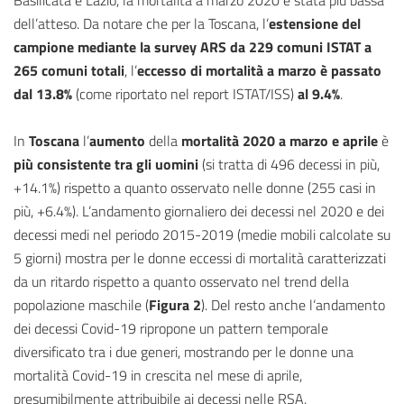
Basilicata e Lazio, la mortalità a marzo 2020 è stata più bassa
dell’atteso. Da notare che per la Toscana, l’
estensione del
campione mediante la survey ARS da 229 comuni ISTAT a
265 comuni totali
, l’
eccesso di mortalità a marzo è passato
dal 13.8%
(come riportato nel report ISTAT/ISS)
al 9.4%
.
In
Toscana
l’
aumento
della
mortalità 2020 a marzo e aprile
è
più consistente tra gli uomini
(si tratta di 496 decessi in più,
+14.1%) rispetto a quanto osservato nelle donne (255 casi in
più, +6.4%). L’andamento giornaliero dei decessi nel 2020 e dei
decessi medi nel periodo 2015-2019 (medie mobili calcolate su
5 giorni) mostra per le donne eccessi di mortalità caratterizzati
da un ritardo rispetto a quanto osservato nel trend della
popolazione maschile (
Figura 2
). Del resto anche l’andamento
dei decessi Covid-19 ripropone un pattern temporale
diversificato tra i due generi, mostrando per le donne una
mortalità Covid-19 in crescita nel mese di aprile,
presumibilmente attribuibile ai decessi nelle RSA.