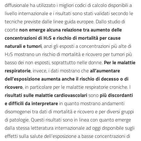
diffusionale ha utilizzato i migliori codici di calcolo disponibili a
livello internazionale e i risultati sono stati validati secondo le
tecniche previste dalle linee guida europee. Dallo studio di
coorte
non emerge alcuna relazione tra aumento delle
concentrazioni di H
S e rischio di mortalità per cause
2
naturali e tumori
, anzi gli esposti a concentrazioni più alte di
H
S mostrano un rischio di mortalità e ricovero per tumori più
2
basso dei non esposti, soprattutto nelle donne.
Per le malattie
respiratorie
, invece, i dati mostrano che
all’aumentare
dell’esposizione aumenta anche il rischio di decesso o di
ricovero
, in particolare per le malattie respiratorie croniche. I
risultati sulle malattie cardiovascolari
sono
più discordanti
e difficili da interpretare
in quanto mostrano andamenti
disomogenei tra dati di mortalità e ricovero e per diversi gruppi
di patologie. Questi risultati sono in linea con quanto emerge
dalla stessa letteratura internazionale ad oggi disponibile sugli
effetti sulla salute dell’esposizione a basse concentrazioni di