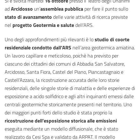
Si è svolta martedì
16 ottobre
presso il Teatro degli Unanimi
ad
Arcidosso
un’
assemblea pubblica
per fare il punto sullo
stato di avanzamento
delle varie attività di ricerca previste
nel
progetto Geotermia e salute
dell'ARS.
Uno degli approfondimenti più rilevanti è lo
studio di coorte
residenziale condotto dall'ARS
nell’area geotermica amiatina.
Un lavoro capillare e meticoloso, poichè ha previsto per
ciascuno dei cittadini dei comuni di Abbadia San Salvatore,
Arcidosso, Santa Fiora, Castel del Piano, Piancastagnaio e
Castell’Azzara, la ricostruzione accurata delle loro storie
residenziali, delle singole storie di malattia e delle esperienze di
esposizione a acido solfidrico e agli altri inquinanti emessi dalle
centrali geotermiche storicamente presenti nel territorio. Uno
dei maggiori punti forti dello studio è stata proprio la
ricostruzione dell’esposizione storica alle emissioni
eseguita mediante un modello diffusionale, che è stato
realizzato da Cesi Spa e validato da ARPAT. Il modello