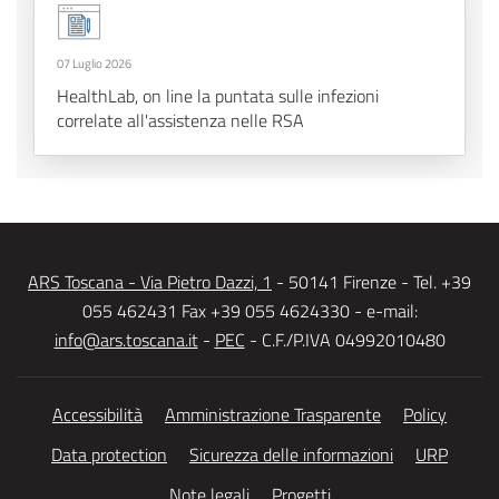
07 Luglio 2026
HealthLab, on line la puntata sulle infezioni
correlate all'assistenza nelle RSA
ARS Toscana - Via Pietro Dazzi, 1
- 50141 Firenze - Tel. +39
055 462431 Fax +39 055 4624330 - e-mail:
info@ars.toscana.it
-
PEC
- C.F./P.IVA 04992010480
Accessibilità
Amministrazione Trasparente
Policy
Data protection
Sicurezza delle informazioni
URP
Note legali
Progetti