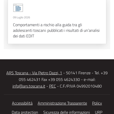
09 Luglio 2026
Comportamenti a rischio alla guida tra gli
adolescenti toscani: pubblicati i risultati di un’analisi
dei dati EDIT
ARS Toscana - Via Pietro Dazzi, 1
- 50141 Firenze - Tel. +39
055 462431 Fax +39 055 4624330 - e-mail:
info@ars.toscana.it
-
PEC
- C.F./P.IVA 04992010480
Accessibilità
Amministrazione Trasparente
Policy
Data protection
Sicurezza delle informazioni
URP