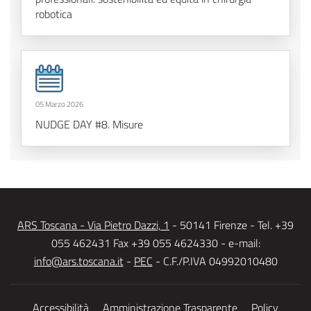
robotica
05 Marzo 2026
NUDGE DAY #8. Misure
ARS Toscana - Via Pietro Dazzi, 1
- 50141 Firenze - Tel. +39
055 462431 Fax +39 055 4624330 - e-mail:
info@ars.toscana.it
-
PEC
- C.F./P.IVA 04992010480
Accessibilità
Amministrazione Trasparente
Policy