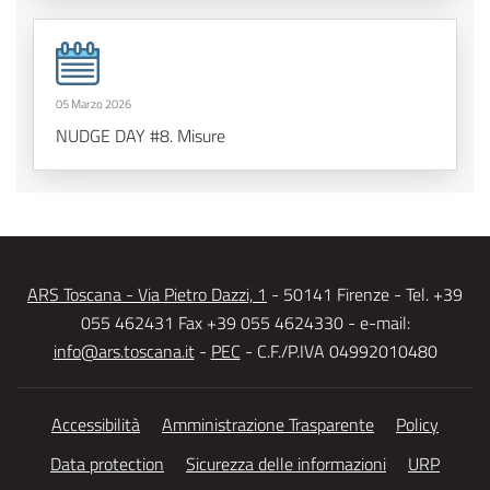
05 Marzo 2026
NUDGE DAY #8. Misure
ARS Toscana - Via Pietro Dazzi, 1
- 50141 Firenze - Tel. +39
055 462431 Fax +39 055 4624330 - e-mail:
info@ars.toscana.it
-
PEC
- C.F./P.IVA 04992010480
Accessibilità
Amministrazione Trasparente
Policy
Data protection
Sicurezza delle informazioni
URP