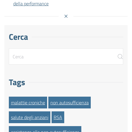
della performance
Cerca
Tags
malattie croniche
non autosufficienza
salute degli anziani
RSA