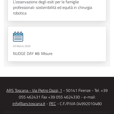
L’osservazione degli esiti per le famiglie
professionali: sostenibilità ed equità in chirurgia
robotica
05 Marzo 2026
NUDGE DAY #8. Misure
ARS Toscana - Via Pietro Dazzi, 1
- 50141 Firenze - Tel. +39
055 462431 Fax +39 055 4624330 - e-mail:
info@ars.toscana.it
-
PEC
- C.F./P.IVA 04992010480