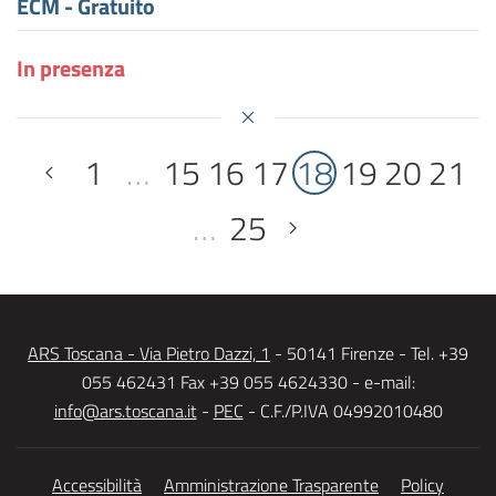
ECM - Gratuito
In presenza
1
…
15
16
17
18
19
20
21
…
25
ARS Toscana - Via Pietro Dazzi, 1
- 50141 Firenze - Tel. +39
055 462431 Fax +39 055 4624330 - e-mail:
info@ars.toscana.it
-
PEC
- C.F./P.IVA 04992010480
Accessibilità
Amministrazione Trasparente
Policy