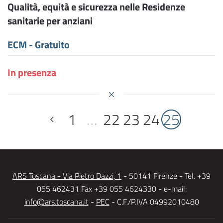
Qualità, equità e sicurezza nelle Residenze
sanitarie per anziani
ECM - Gratuito
In presenza
1
…
22
23
24
25
ARS Toscana - Via Pietro Dazzi, 1
- 50141 Firenze - Tel. +39
055 462431 Fax +39 055 4624330 - e-mail:
info@ars.toscana.it
-
PEC
- C.F./P.IVA 04992010480