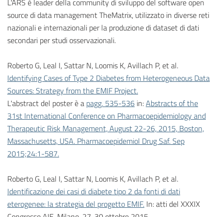
L'ARS è leader della community di sviluppo del software open
source di data management TheMatrix, utilizzato in diverse reti
nazionali e internazionali per la produzione di dataset di dati
secondari per studi osservazionali.
Roberto G, Leal I, Sattar N, Loomis K, Avillach P, et al.
Identifying Cases of Type 2 Diabetes from Heterogeneous Data
Sources: Strategy from the EMIF Project.
L'abstract del poster è a
pagg. 535-536
in:
Abstracts of the
31st International Conference on Pharmacoepidemiology and
Therapeutic Risk Management, August 22-26, 2015, Boston,
Massachusetts, USA. Pharmacoepidemiol Drug Saf. Sep
2015;24:1-587.
Roberto G, Leal I, Sattar N, Loomis K, Avillach P, et al.
Identificazione dei casi di diabete tipo 2 da fonti di dati
eterogenee: la strategia del progetto EMIF.
In: atti del XXXIX
Congresso AIE, Milano, 27-30 ottobre 2015.