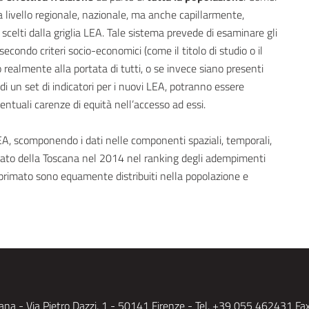
livello regionale, nazionale, ma anche capillarmente,
 scelti dalla griglia LEA. Tale sistema prevede di esaminare gli
condo criteri socio-economici (come il titolo di studio o il
ano realmente alla portata di tutti, o se invece siano presenti
a di un set di indicatori per i nuovi LEA, potranno essere
eventuali carenze di equità nell’accesso ad essi.
A, scomponendo i dati nelle componenti spaziali, temporali,
imato della Toscana nel 2014 nel ranking degli adempimenti
 primato sono equamente distribuiti nella popolazione e
na - Via Pietro Dazzi, 1
- 50141 Firenze - Tel. +39 055 462431 Fa