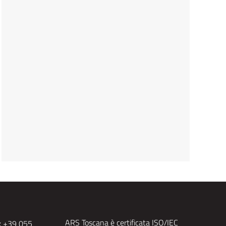
ARS Toscana è certificata ISO/IEC
x +39 055