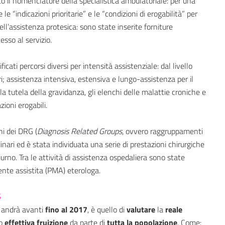
o il nomenclatore della specialistica ambulatoriale: per una
 “indicazioni prioritarie” e le “condizioni di erogabilità” per
ll’assistenza protesica: sono state inserite forniture
sso al servizio.
ficati percorsi diversi per intensità assistenziale: dal livello
ri; assistenza intensiva, estensiva e lungo-assistenza per il
r la tutela della gravidanza, gli elenchi delle malattie croniche e
zioni erogabili.
hi dei DRG (
Diagnosis Related
Groups
,
ovvero raggruppamenti
inari ed è stata individuata una serie di prestazioni chirurgiche
urno. Tra le attività di assistenza ospedaliera sono state
ente assistita (PMA) eterologa.
S
e andrà avanti
fino al 2017
, è quello di
valutare
la
reale
ro
effettiva fruizione
da parte di
tutta la popolazione
. Come: