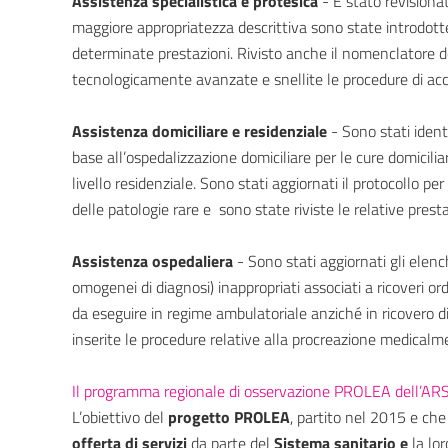
Assistenza specialistica e protesica
- È stato revisionat
maggiore appropriatezza descrittiva sono state introdotte le
determinate prestazioni. Rivisto anche il nomenclatore de
tecnologicamente avanzate e snellite le procedure di acce
Assistenza domiciliare e residenziale
- Sono stati identi
base all’ospedalizzazione domiciliare per le cure domicilia
livello residenziale. Sono stati aggiornati il protocollo pe
delle patologie rare e sono state riviste le relative presta
Assistenza ospedaliera
- Sono stati aggiornati gli elenc
omogenei di diagnosi) inappropriati associati a ricoveri ord
da eseguire in regime ambulatoriale anziché in ricovero di
inserite le procedure relative alla procreazione medicalm
Il programma regionale di osservazione PROLEA dell’AR
L’obiettivo del
progetto PROLEA
, partito nel 2015 e ch
offerta di servizi
da parte del
Sistema sanitario e
la lo