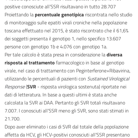
positive conosciute all’SSR risultavano in tutto 28.707
Proiettando la
percentuale genotipica
riscontrata nello studio
di monitoraggio sulle epatiti virali croniche nella popolazione
toscana effettuato nel 2015, è stato riscontrato che il 61,6%
dei soggetti presenta il genotipo 1, nello specifico 13.607
persone con genotipo 1b e 4.076 con genotipo 1a.
Per tale calcolo è stata presa in considerazione la
diversa
risposta al trattamento
farmacologico in base al genotipo
virale, nel caso di trattamento con Peginterferone+Ribavirina,
utilizzando le percentuali di pazienti con
Sustained Virological
Response
(
SVR
- risposta virologica sostenuta) riportate nei
dati di letteratura. In base a questi ultimi è stata anche
calcolata la SVR ai DAA. Pertanto gli SVR totali risultavano
7.007. I conosciuti all’SSR meno gli SVR, sono stati stimati in
21.700.
Dopo aver eliminato i casi di SVR dal totale della popolazione
affetta da HCV, gli HCV-positivi conosciuti all’SSR presentano