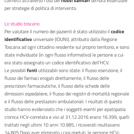
coinfetti attraverso l’uso dei
flussi sanitari
sembra essenziale
per strategie di politica di intervento.
Lo studio toscano
Per valutare il numero dei pazienti è stato utilizzato il
codice
identificativo
universale (IDUNI), attribuito dalla Regione
Toscana ad ogni cittadino residente sul proprio territorio, e sono
state individuate (in ogni flusso informativo) le persone a cui
era stato assegnato un codice identificativo dell’HCV.
Le possibili
fonti
utilizzabili sono state: il flusso esenzione, il
flusso dei farmaci erogati direttamente, il flusso delle
prescrizioni farmaceutiche, il flusso delle schede delle
dimissioni ospedaliere, il flusso dei registri di mortalità regionale
e il flusso delle prestazioni ambulatoriali. I risultati di questo
studio hanno evidenziato che i soggetti esenti per epatopatia
cronica HCV-correlata e vivi al 31.12.2016 erano 16.399, quelli
trattati negli ultimi 10 anni 10.985, i ricoverati risultavano
14.805.Dopo aver eliminato i casi ripetuti, le persone HCV-