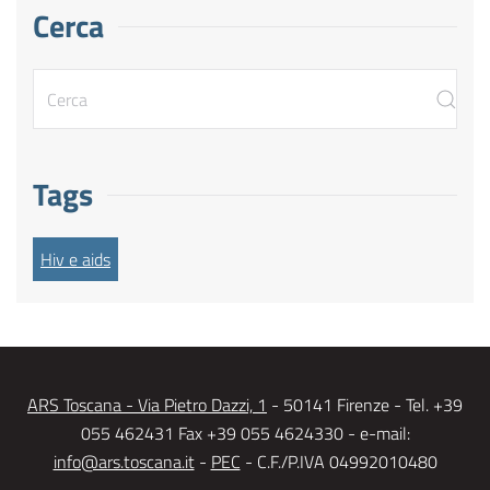
Cerca
Tags
Hiv e aids
ARS Toscana - Via Pietro Dazzi, 1
- 50141 Firenze - Tel. +39
055 462431 Fax +39 055 4624330 - e-mail:
info@ars.toscana.it
-
PEC
- C.F./P.IVA 04992010480